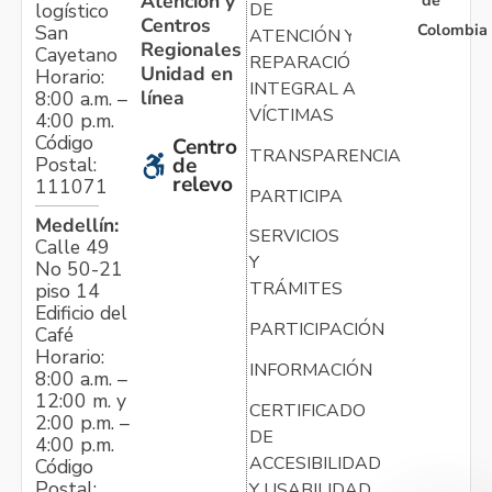
Atención y
de
logístico
DE
Centros
Colombia
San
ATENCIÓN Y
Regionales
Cayetano
REPARACIÓN
Unidad en
Horario:
INTEGRAL A
línea
8:00 a.m. –
VÍCTIMAS
4:00 p.m.
Código
Centro
TRANSPARENCIA
Postal:
de
relevo
111071
PARTICIPA
Medellín:
SERVICIOS
Calle 49
Y
No 50-21
TRÁMITES
piso 14
Edificio del
PARTICIPACIÓN
Café
Horario:
INFORMACIÓN
8:00 a.m. –
12:00 m. y
CERTIFICADO
2:00 p.m. –
DE
4:00 p.m.
ACCESIBILIDAD
Código
Postal:
Y USABILIDAD