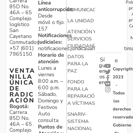
Carrera
Pol
Línea
85D No.
pr
anticorrupción:
COMUNICACIONES
46A – 65
Desde
Complejo
pr
LA UNIDAD
móvil o fijo:
logístico
C
157
San
ATENCIÓN Y
Notificaciones
Cayetano
M
SERVICIOS
judiciales:
Conmutador:
CIUDADANÍA
+57 (601)
notificaciones.juridicauariv@unidadvictim
7965150
Horario de
DATOS
Sí
atención
©
PARA LA
gu
Lunes a
Copyrigth
VENTA
en
PAZ
viernes
NILLA
os
2023
8:00 a.m. –
ÚNICA
FONDO
en:
-
6:00 p.m.
DE
PARA LA
Todos
RADIC
Sábado,
REPARACIÓN
ACIÓN
Domingo y
los
A VÍCTIMAS
Bogotá:
Festivos
derechos
Carrera
Auto
SNARIV-
reservado
85D No.
consulta
SISTEMA
46A – 65
Gobierno
Puntos de
NACIONAL
Complejo