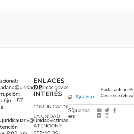
ENLACES
ucional:
DE
udadano@unidadvictimas.gov.co
Portal anterior
Po
INTERÉS
rrupción:
Centro de relevo
 fijo: 157
es
COMUNICACIONES
Síguenos
en:
LA UNIDAD
s.juridicauariv@unidadvictimas.gov.co
ATENCIÓN Y
tención
es 8:00 a.m.
SERVICIOS