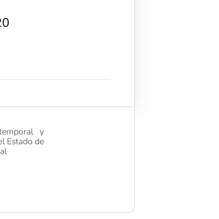
20
temporal y
el Estado de
al