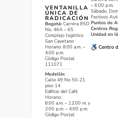
– 6:00 p.m.
VENTANILLA
Sábado, Dom
ÚNICA DE
Festivos Aut
RADICACIÓN
Puntos de A
Bogotá:
Carrera 85D
Centros Reg
No. 46A – 65
Unidad en l
Complejo logístico
San Cayetano
Horario: 8:00 a.m. –
Centro d
4:00 p.m.
Código Postal:
111071
Medellín:
Calle 49 No 50-21
piso 14
Edificio del Café
Horario:
8:00 a.m. – 12:00 m. y
2:00 p.m. – 4:00 p.m.
Código Postal: