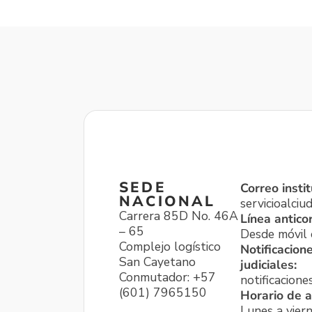
SEDE
Correo instit
NACIONAL
servicioalci
Carrera 85D No. 46A
Línea antico
– 65
Desde móvil o
Complejo logístico
Notificacion
San Cayetano
judiciales:
Conmutador: +57
notificacione
(601) 7965150
Horario de a
Lunes a viern