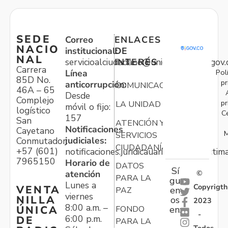
SEDE
Correo
ENLACES
NACIO
institucional:
DE
NAL
servicioalciudadano@unidadvictimas.gov.
INTERÉS
Carrera
Pol
Línea
85D No.
pr
anticorrupción:
COMUNICACIONES
46A – 65
Desde
Complejo
pr
LA UNIDAD
móvil o fijo:
logístico
C
157
San
ATENCIÓN Y
Notificaciones
Cayetano
M
SERVICIOS
judiciales:
Conmutador:
CIUDADANÍA
+57 (601)
notificaciones.juridicauariv@unidadvictim
7965150
Horario de
DATOS
Sí
atención
©
PARA LA
gu
Lunes a
Copyrigth
VENTA
en
PAZ
viernes
NILLA
os
2023
8:00 a.m. –
ÚNICA
FONDO
en:
-
6:00 p.m.
DE
PARA LA