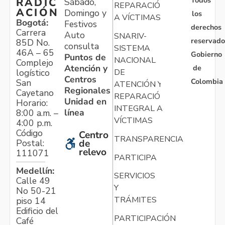
Todos
RADIC
Sábado,
REPARACIÓN
ACIÓN
Domingo y
los
A VÍCTIMAS
Bogotá:
Festivos
derechos
Carrera
Auto
SNARIV-
reservado
85D No.
consulta
SISTEMA
46A – 65
Gobierno
Puntos de
NACIONAL
Complejo
Atención y
de
logístico
DE
Centros
Colombia
San
ATENCIÓN Y
Regionales
Cayetano
REPARACIÓN
Unidad en
Horario:
INTEGRAL A
línea
8:00 a.m. –
VÍCTIMAS
4:00 p.m.
Código
Centro
TRANSPARENCIA
Postal:
de
relevo
111071
PARTICIPA
Medellín:
SERVICIOS
Calle 49
Y
No 50-21
TRÁMITES
piso 14
Edificio del
PARTICIPACIÓN
Café