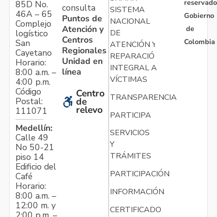
reservado
85D No.
consulta
SISTEMA
46A – 65
Gobierno
Puntos de
NACIONAL
Complejo
Atención y
de
logístico
DE
Centros
Colombia
San
ATENCIÓN Y
Regionales
Cayetano
REPARACIÓN
Unidad en
Horario:
INTEGRAL A
línea
8:00 a.m. –
VÍCTIMAS
4:00 p.m.
Código
Centro
TRANSPARENCIA
Postal:
de
relevo
111071
PARTICIPA
Medellín:
SERVICIOS
Calle 49
Y
No 50-21
TRÁMITES
piso 14
Edificio del
PARTICIPACIÓN
Café
Horario:
INFORMACIÓN
8:00 a.m. –
12:00 m. y
CERTIFICADO
2:00 p.m. –