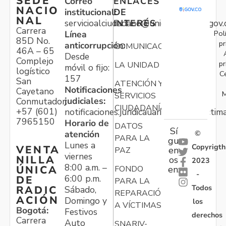
SEDE
Correo
ENLACES
NACIO
institucional:
DE
NAL
servicioalciudadano@unidadvictimas.gov.
INTERÉS
Carrera
Pol
Línea
85D No.
pr
anticorrupción:
COMUNICACIONES
46A – 65
Desde
Complejo
pr
LA UNIDAD
móvil o fijo:
logístico
C
157
San
ATENCIÓN Y
Notificaciones
Cayetano
M
SERVICIOS
judiciales:
Conmutador:
CIUDADANÍA
+57 (601)
notificaciones.juridicauariv@unidadvictim
7965150
Horario de
DATOS
Sí
atención
©
PARA LA
gu
Lunes a
Copyrigth
VENTA
en
PAZ
viernes
NILLA
os
2023
8:00 a.m. –
ÚNICA
FONDO
en:
-
6:00 p.m.
DE
PARA LA
Todos
RADIC
Sábado,
REPARACIÓN
ACIÓN
Domingo y
los
A VÍCTIMAS
Bogotá:
Festivos
derechos
Carrera
Auto
SNARIV-