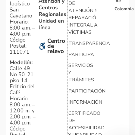
Atención y
de
logístico
DE
Centros
Colombia
San
ATENCIÓN Y
Regionales
Cayetano
REPARACIÓN
Unidad en
Horario:
INTEGRAL A
línea
8:00 a.m. –
VÍCTIMAS
4:00 p.m.
Código
Centro
TRANSPARENCIA
Postal:
de
relevo
111071
PARTICIPA
Medellín:
SERVICIOS
Calle 49
Y
No 50-21
TRÁMITES
piso 14
Edificio del
PARTICIPACIÓN
Café
Horario:
INFORMACIÓN
8:00 a.m. –
12:00 m. y
CERTIFICADO
2:00 p.m. –
DE
4:00 p.m.
ACCESIBILIDAD
Código
Postal:
Y USABILIDAD