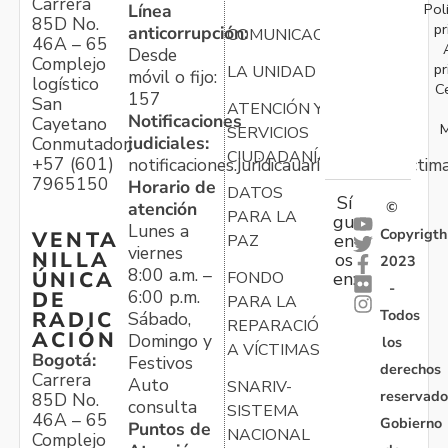
Carrera
Pol
Línea
85D No.
pr
anticorrupción:
COMUNICACIONES
46A – 65
Desde
Complejo
pr
LA UNIDAD
móvil o fijo:
logístico
C
157
San
ATENCIÓN Y
Notificaciones
Cayetano
M
SERVICIOS
judiciales:
Conmutador:
CIUDADANÍA
+57 (601)
notificaciones.juridicauariv@unidadvictim
7965150
Horario de
DATOS
Sí
atención
©
PARA LA
gu
Lunes a
Copyrigth
VENTA
en
PAZ
viernes
NILLA
os
2023
8:00 a.m. –
ÚNICA
FONDO
en:
-
6:00 p.m.
DE
PARA LA
Todos
RADIC
Sábado,
REPARACIÓN
ACIÓN
Domingo y
los
A VÍCTIMAS
Bogotá:
Festivos
derechos
Carrera
Auto
SNARIV-
reservado
85D No.
consulta
SISTEMA
46A – 65
Gobierno
Puntos de
NACIONAL
Complejo