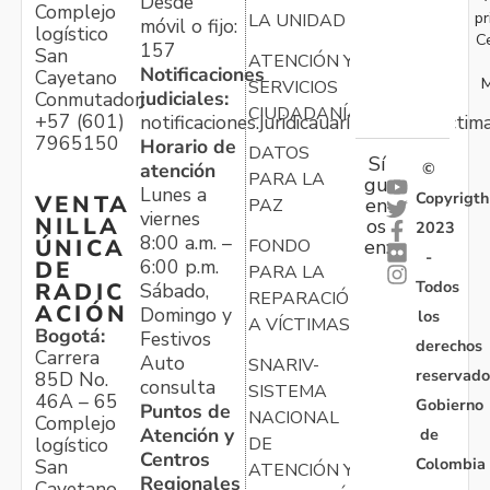
Desde
Complejo
pr
LA UNIDAD
móvil o fijo:
logístico
C
157
San
ATENCIÓN Y
Notificaciones
Cayetano
M
SERVICIOS
judiciales:
Conmutador:
CIUDADANÍA
+57 (601)
notificaciones.juridicauariv@unidadvictim
7965150
Horario de
DATOS
Sí
atención
©
PARA LA
gu
Lunes a
Copyrigth
VENTA
en
PAZ
viernes
NILLA
os
2023
8:00 a.m. –
ÚNICA
FONDO
en:
-
6:00 p.m.
DE
PARA LA
Todos
RADIC
Sábado,
REPARACIÓN
ACIÓN
Domingo y
los
A VÍCTIMAS
Bogotá:
Festivos
derechos
Carrera
Auto
SNARIV-
reservado
85D No.
consulta
SISTEMA
46A – 65
Gobierno
Puntos de
NACIONAL
Complejo
Atención y
de
logístico
DE
Centros
Colombia
San
ATENCIÓN Y
Regionales
Cayetano