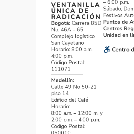
– 6:00 p.m.
VENTANILLA
Sábado, Dom
ÚNICA DE
Festivos Aut
RADICACIÓN
Puntos de A
Bogotá:
Carrera 85D
Centros Reg
No. 46A – 65
Unidad en l
Complejo logístico
San Cayetano
Horario: 8:00 a.m. –
Centro d
4:00 p.m.
Código Postal:
111071
Medellín:
Calle 49 No 50-21
piso 14
Edificio del Café
Horario:
8:00 a.m. – 12:00 m. y
2:00 p.m. – 4:00 p.m.
Código Postal:
050010