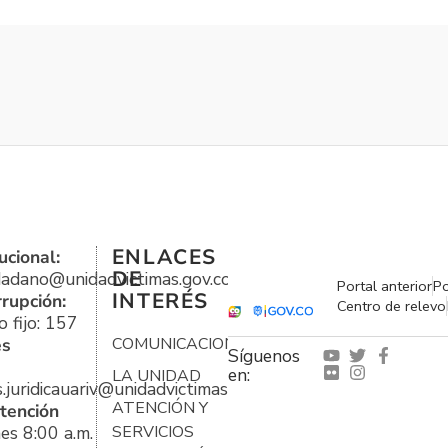
ENLACES
ucional:
DE
udadano@unidadvictimas.gov.co
Portal anterior
Po
INTERÉS
rrupción:
Centro de relevo
 fijo: 157
es
COMUNICACIONES
Síguenos
en:
LA UNIDAD
s.juridicauariv@unidadvictimas.gov.co
ATENCIÓN Y
tención
es 8:00 a.m.
SERVICIOS