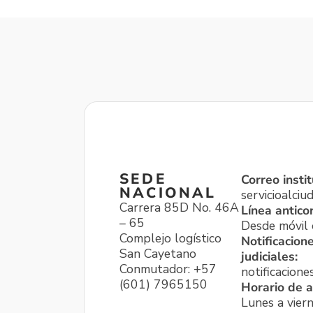
SEDE
Correo instit
NACIONAL
servicioalci
Carrera 85D No. 46A
Línea antico
– 65
Desde móvil o
Complejo logístico
Notificacion
San Cayetano
judiciales:
Conmutador: +57
notificacione
(601) 7965150
Horario de a
Lunes a viern