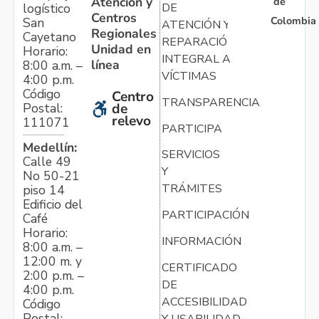
Atención y
de
logístico
DE
Centros
Colombia
San
ATENCIÓN Y
Regionales
Cayetano
REPARACIÓN
Unidad en
Horario:
INTEGRAL A
línea
8:00 a.m. –
VÍCTIMAS
4:00 p.m.
Código
Centro
TRANSPARENCIA
Postal:
de
relevo
111071
PARTICIPA
Medellín:
SERVICIOS
Calle 49
Y
No 50-21
TRÁMITES
piso 14
Edificio del
PARTICIPACIÓN
Café
Horario:
INFORMACIÓN
8:00 a.m. –
12:00 m. y
CERTIFICADO
2:00 p.m. –
DE
4:00 p.m.
ACCESIBILIDAD
Código
Postal:
Y USABILIDAD