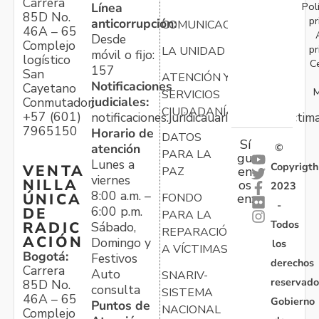
Carrera
Pol
Línea
85D No.
pr
anticorrupción:
COMUNICACIONES
46A – 65
Desde
Complejo
pr
LA UNIDAD
móvil o fijo:
logístico
C
157
San
ATENCIÓN Y
Notificaciones
Cayetano
M
SERVICIOS
judiciales:
Conmutador:
CIUDADANÍA
+57 (601)
notificaciones.juridicauariv@unidadvictim
7965150
Horario de
DATOS
Sí
atención
©
PARA LA
gu
Lunes a
Copyrigth
VENTA
en
PAZ
viernes
NILLA
os
2023
8:00 a.m. –
ÚNICA
FONDO
en:
-
6:00 p.m.
DE
PARA LA
Todos
RADIC
Sábado,
REPARACIÓN
ACIÓN
Domingo y
los
A VÍCTIMAS
Bogotá:
Festivos
derechos
Carrera
Auto
SNARIV-
reservado
85D No.
consulta
SISTEMA
46A – 65
Gobierno
Puntos de
NACIONAL
Complejo