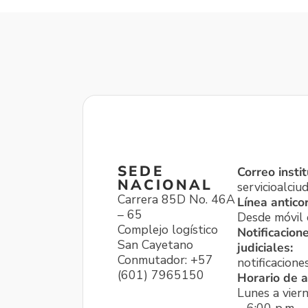
SEDE
Correo instit
NACIONAL
servicioalci
Carrera 85D No. 46A
Línea antico
– 65
Desde móvil o
Complejo logístico
Notificacion
San Cayetano
judiciales:
Conmutador: +57
notificacione
(601) 7965150
Horario de a
Lunes a viern
– 6:00 p.m.