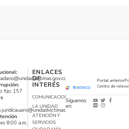
ENLACES
ucional:
DE
udadano@unidadvictimas.gov.co
Portal anterior
Po
INTERÉS
rrupción:
Centro de relevo
 fijo: 157
es
COMUNICACIONES
Síguenos
en:
LA UNIDAD
s.juridicauariv@unidadvictimas.gov.co
ATENCIÓN Y
tención
es 8:00 a.m.
SERVICIOS