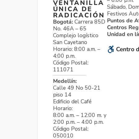
VENTANILLA
Sábado, Dom
ÚNICA DE
Festivos Aut
RADICACIÓN
Puntos de A
Bogotá:
Carrera 85D
Centros Reg
No. 46A – 65
Unidad en l
Complejo logístico
San Cayetano
Horario: 8:00 a.m. –
Centro d
4:00 p.m.
Código Postal:
111071
Medellín:
Calle 49 No 50-21
piso 14
Edificio del Café
Horario:
8:00 a.m. – 12:00 m. y
2:00 p.m. – 4:00 p.m.
Código Postal:
050010