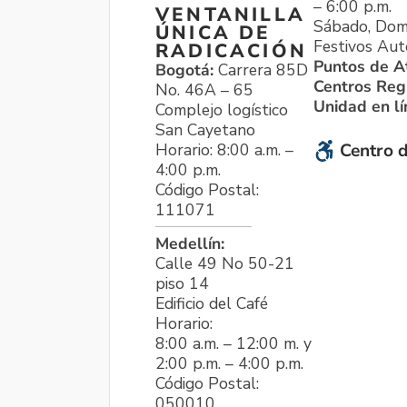
– 6:00 p.m.
VENTANILLA
Sábado, Dom
ÚNICA DE
Festivos Aut
RADICACIÓN
Puntos de A
Bogotá:
Carrera 85D
Centros Reg
No. 46A – 65
Unidad en l
Complejo logístico
San Cayetano
Horario: 8:00 a.m. –
Centro d
4:00 p.m.
Código Postal:
111071
Medellín:
Calle 49 No 50-21
piso 14
Edificio del Café
Horario:
8:00 a.m. – 12:00 m. y
2:00 p.m. – 4:00 p.m.
Código Postal:
050010