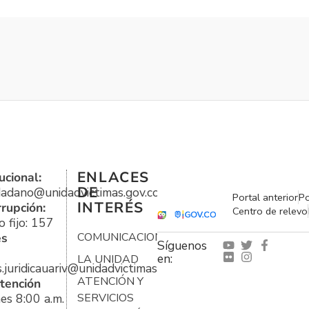
ENLACES
ucional:
DE
udadano@unidadvictimas.gov.co
Portal anterior
Po
INTERÉS
rrupción:
Centro de relevo
 fijo: 157
es
COMUNICACIONES
Síguenos
en:
LA UNIDAD
s.juridicauariv@unidadvictimas.gov.co
ATENCIÓN Y
tención
es 8:00 a.m.
SERVICIOS