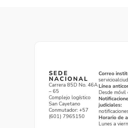
SEDE
Correo instit
NACIONAL
servicioalci
Carrera 85D No. 46A
Línea antico
– 65
Desde móvil o
Complejo logístico
Notificacion
San Cayetano
judiciales:
Conmutador: +57
notificacione
(601) 7965150
Horario de a
Lunes a viern