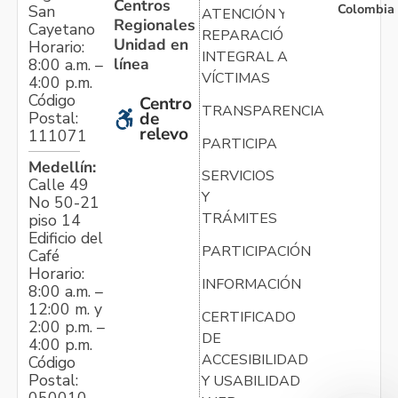
Centros
Colombia
San
ATENCIÓN Y
Regionales
Cayetano
REPARACIÓN
Unidad en
Horario:
INTEGRAL A
línea
8:00 a.m. –
VÍCTIMAS
4:00 p.m.
Código
Centro
TRANSPARENCIA
Postal:
de
relevo
111071
PARTICIPA
Medellín:
SERVICIOS
Calle 49
Y
No 50-21
TRÁMITES
piso 14
Edificio del
PARTICIPACIÓN
Café
Horario:
INFORMACIÓN
8:00 a.m. –
12:00 m. y
CERTIFICADO
2:00 p.m. –
DE
4:00 p.m.
ACCESIBILIDAD
Código
Postal:
Y USABILIDAD
050010