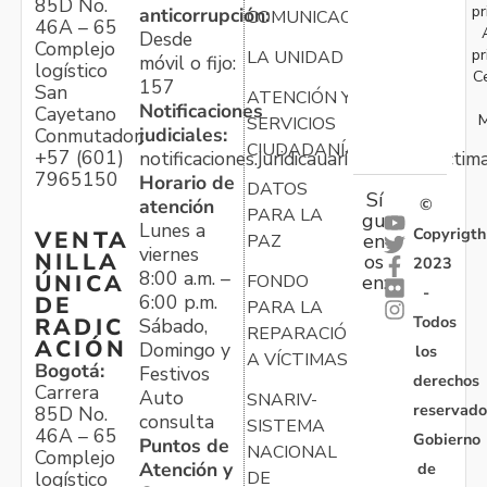
85D No.
pr
anticorrupción:
COMUNICACIONES
46A – 65
Desde
Complejo
pr
LA UNIDAD
móvil o fijo:
logístico
C
157
San
ATENCIÓN Y
Notificaciones
Cayetano
M
SERVICIOS
judiciales:
Conmutador:
CIUDADANÍA
+57 (601)
notificaciones.juridicauariv@unidadvictim
7965150
Horario de
DATOS
Sí
atención
©
PARA LA
gu
Lunes a
Copyrigth
VENTA
en
PAZ
viernes
NILLA
os
2023
8:00 a.m. –
ÚNICA
FONDO
en:
-
6:00 p.m.
DE
PARA LA
Todos
RADIC
Sábado,
REPARACIÓN
ACIÓN
Domingo y
los
A VÍCTIMAS
Bogotá:
Festivos
derechos
Carrera
Auto
SNARIV-
reservado
85D No.
consulta
SISTEMA
46A – 65
Gobierno
Puntos de
NACIONAL
Complejo
Atención y
de
logístico
DE