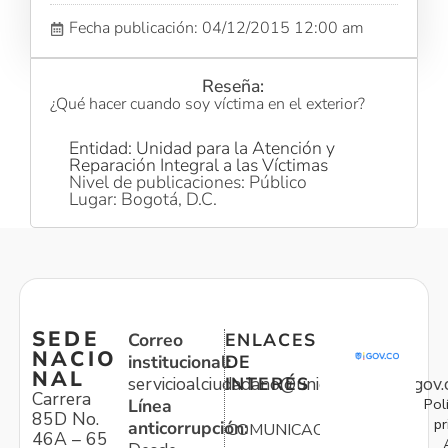
Fecha publicación: 04/12/2015 12:00 am
Reseña:
¿Qué hacer cuando soy víctima en el exterior?
Entidad: Unidad para la Atención y
Reparación Integral a las Víctimas
Nivel de publicaciones: Público
Lugar: Bogotá, D.C.
SEDE
Correo
ENLACES
NACIO
institucional:
DE
NAL
servicioalciudadano@unidadvictimas.gov.
INTERÉS
Carrera
Pol
Línea
85D No.
pr
anticorrupción:
COMUNICACIONES
46A – 65