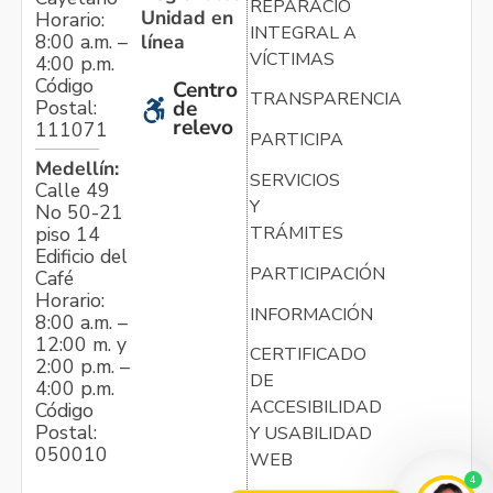
REPARACIÓN
Unidad en
Horario:
INTEGRAL A
línea
8:00 a.m. –
VÍCTIMAS
4:00 p.m.
Código
Centro
TRANSPARENCIA
Postal:
de
relevo
111071
PARTICIPA
Medellín:
SERVICIOS
Calle 49
Y
No 50-21
TRÁMITES
piso 14
Edificio del
PARTICIPACIÓN
Café
Horario:
INFORMACIÓN
8:00 a.m. –
12:00 m. y
CERTIFICADO
2:00 p.m. –
DE
4:00 p.m.
ACCESIBILIDAD
Código
Postal:
Y USABILIDAD
050010
WEB
4