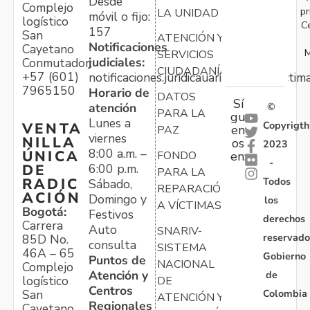
Desde
Complejo
pr
LA UNIDAD
móvil o fijo:
logístico
C
157
San
ATENCIÓN Y
Notificaciones
Cayetano
M
SERVICIOS
judiciales:
Conmutador:
CIUDADANÍA
+57 (601)
notificaciones.juridicauariv@unidadvictim
7965150
Horario de
DATOS
Sí
atención
©
PARA LA
gu
Lunes a
Copyrigth
VENTA
en
PAZ
viernes
NILLA
os
2023
8:00 a.m. –
ÚNICA
FONDO
en:
-
6:00 p.m.
DE
PARA LA
Todos
RADIC
Sábado,
REPARACIÓN
ACIÓN
Domingo y
los
A VÍCTIMAS
Bogotá:
Festivos
derechos
Carrera
Auto
SNARIV-
reservado
85D No.
consulta
SISTEMA
46A – 65
Gobierno
Puntos de
NACIONAL
Complejo
Atención y
de
logístico
DE
Centros
Colombia
San
ATENCIÓN Y
Regionales
Cayetano