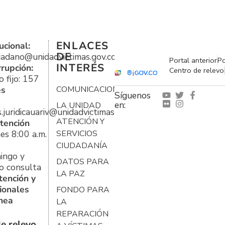
ENLACES
ucional:
DE
udadano@unidadvictimas.gov.co
Portal anterior
Po
INTERÉS
rrupción:
Centro de relevo
 fijo: 157
es
COMUNICACIONES
Síguenos
en:
LA UNIDAD
s.juridicauariv@unidadvictimas.gov.co
ATENCIÓN Y
tención
es 8:00 a.m.
SERVICIOS
CIUDADANÍA
ingo y
DATOS PARA
o consulta
LA PAZ
tención y
ionales
FONDO PARA
ínea
LA
REPARACIÓN
e relevo