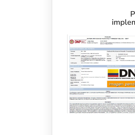
P
implem