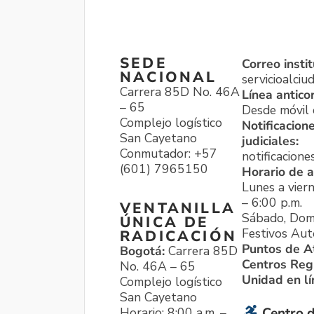
SEDE
Correo instit
NACIONAL
servicioalci
Carrera 85D No. 46A
Línea antico
– 65
Desde móvil o
Complejo logístico
Notificacion
San Cayetano
judiciales:
Conmutador: +57
notificacione
(601) 7965150
Horario de a
Lunes a viern
– 6:00 p.m.
VENTANILLA
Sábado, Dom
ÚNICA DE
Festivos Aut
RADICACIÓN
Puntos de A
Bogotá:
Carrera 85D
Centros Reg
No. 46A – 65
Unidad en l
Complejo logístico
San Cayetano
Horario: 8:00 a.m. –
Centro d