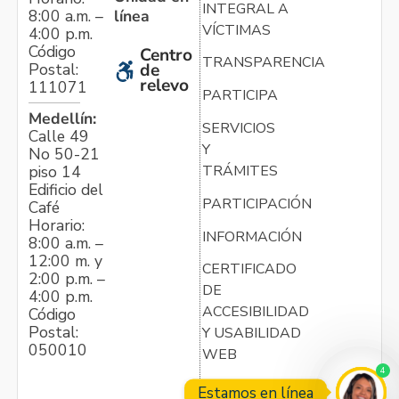
INTEGRAL A
línea
8:00 a.m. –
VÍCTIMAS
4:00 p.m.
Código
Centro
TRANSPARENCIA
Postal:
de
relevo
111071
PARTICIPA
Medellín:
SERVICIOS
Calle 49
Y
No 50-21
TRÁMITES
piso 14
Edificio del
PARTICIPACIÓN
Café
Horario:
INFORMACIÓN
8:00 a.m. –
12:00 m. y
CERTIFICADO
2:00 p.m. –
DE
4:00 p.m.
ACCESIBILIDAD
Código
Postal:
Y USABILIDAD
050010
WEB
4
Estamos en línea