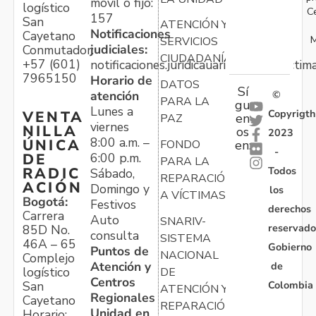
móvil o fijo:
logístico
C
157
San
ATENCIÓN Y
Notificaciones
Cayetano
M
SERVICIOS
judiciales:
Conmutador:
CIUDADANÍA
+57 (601)
notificaciones.juridicauariv@unidadvictim
7965150
Horario de
DATOS
Sí
atención
©
PARA LA
gu
Lunes a
Copyrigth
VENTA
en
PAZ
viernes
NILLA
os
2023
8:00 a.m. –
ÚNICA
FONDO
en:
-
6:00 p.m.
DE
PARA LA
Todos
RADIC
Sábado,
REPARACIÓN
ACIÓN
Domingo y
los
A VÍCTIMAS
Bogotá:
Festivos
derechos
Carrera
Auto
SNARIV-
reservado
85D No.
consulta
SISTEMA
46A – 65
Gobierno
Puntos de
NACIONAL
Complejo
Atención y
de
logístico
DE
Centros
Colombia
San
ATENCIÓN Y
Regionales
Cayetano
REPARACIÓN
Unidad en
Horario: