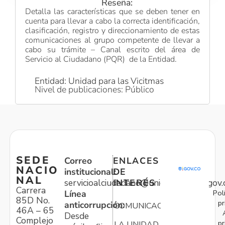
Reseña:
Detalla las características que se deben tener en
cuenta para llevar a cabo la correcta identificación,
clasificación, registro y direccionamiento de estas
comunicaciones al grupo competente de llevar a
cabo su trámite – Canal escrito del área de
Servicio al Ciudadano (PQR) de la Entidad.
Entidad: Unidad para las Vicitmas
Nivel de publicaciones: Público
SEDE
Correo
ENLACES
NACIO
institucional:
DE
NAL
servicioalciudadano@unidadvictimas.gov.
INTERÉS
Carrera
Pol
Línea
85D No.
pr
anticorrupción:
COMUNICACIONES
46A – 65
Desde
Complejo
pr
LA UNIDAD