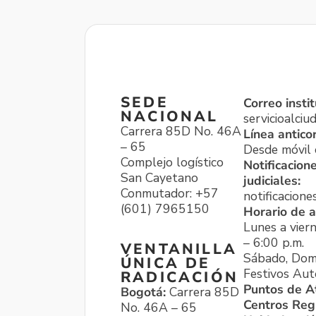
SEDE
Correo instit
NACIONAL
servicioalci
Carrera 85D No. 46A
Línea antico
– 65
Desde móvil o
Complejo logístico
Notificacion
San Cayetano
judiciales:
Conmutador: +57
notificacione
(601) 7965150
Horario de a
Lunes a viern
– 6:00 p.m.
VENTANILLA
Sábado, Dom
ÚNICA DE
Festivos Aut
RADICACIÓN
Puntos de A
Bogotá:
Carrera 85D
Centros Reg
No. 46A – 65