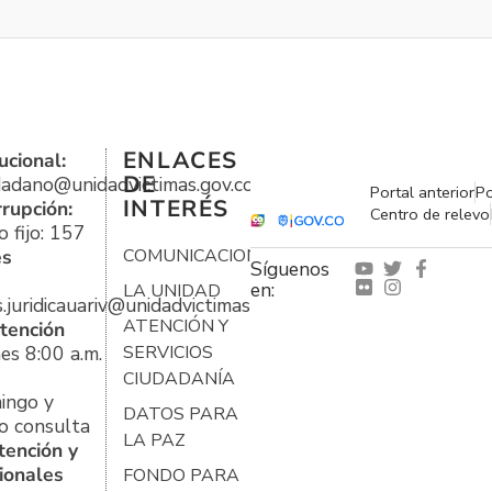
ENLACES
ucional:
DE
udadano@unidadvictimas.gov.co
Portal anterior
Po
INTERÉS
rrupción:
Centro de relevo
 fijo: 157
es
COMUNICACIONES
Síguenos
en:
LA UNIDAD
s.juridicauariv@unidadvictimas.gov.co
ATENCIÓN Y
tención
es 8:00 a.m.
SERVICIOS
CIUDADANÍA
ingo y
DATOS PARA
o consulta
LA PAZ
tención y
ionales
FONDO PARA