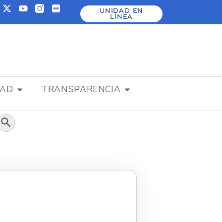
UNIDAD EN
LÍNEA
DAD
TRANSPARENCIA
Botón de búsqueda