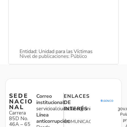
Entidad: Unidad para las Víctimas
Nivel de publicaciones: Público
SEDE
Correo
ENLACES
NACIO
institucional:
DE
NAL
servicioalciudadano@unidadvictimas.gov.
INTERÉS
Carrera
Pol
Línea
85D No.
pr
anticorrupción:
COMUNICACIONES
46A – 65