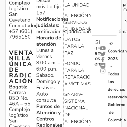
Desde
Complejo
pr
LA UNIDAD
móvil o fijo:
logístico
C
157
San
ATENCIÓN Y
Notificaciones
Cayetano
M
SERVICIOS
judiciales:
Conmutador:
CIUDADANÍA
+57 (601)
notificaciones.juridicauariv@unidadvictim
7965150
Horario de
DATOS
Sí
atención
©
PARA LA
gu
Lunes a
Copyrigth
VENTA
en
PAZ
viernes
NILLA
os
2023
8:00 a.m. –
ÚNICA
FONDO
en:
-
6:00 p.m.
DE
PARA LA
Todos
RADIC
Sábado,
REPARACIÓN
ACIÓN
Domingo y
los
A VÍCTIMAS
Bogotá:
Festivos
derechos
Carrera
Auto
SNARIV-
reservado
85D No.
consulta
SISTEMA
46A – 65
Gobierno
Puntos de
NACIONAL
Complejo
Atención y
de
logístico
DE
Centros
Colombia
San
ATENCIÓN Y
Regionales
Cayetano