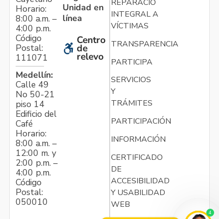
REPARACIÓN
Unidad en
Horario:
INTEGRAL A
línea
8:00 a.m. –
VÍCTIMAS
4:00 p.m.
Código
Centro
TRANSPARENCIA
Postal:
de
relevo
111071
PARTICIPA
Medellín:
SERVICIOS
Calle 49
Y
No 50-21
TRÁMITES
piso 14
Edificio del
PARTICIPACIÓN
Café
Horario:
INFORMACIÓN
8:00 a.m. –
12:00 m. y
CERTIFICADO
2:00 p.m. –
DE
4:00 p.m.
ACCESIBILIDAD
Código
Postal:
Y USABILIDAD
050010
WEB
4