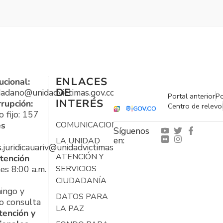
ENLACES
ucional:
DE
udadano@unidadvictimas.gov.co
Portal anterior
Po
INTERÉS
rrupción:
Centro de relevo
 fijo: 157
es
COMUNICACIONES
Síguenos
en:
LA UNIDAD
s.juridicauariv@unidadvictimas.gov.co
ATENCIÓN Y
tención
es 8:00 a.m.
SERVICIOS
CIUDADANÍA
ingo y
DATOS PARA
o consulta
LA PAZ
tención y