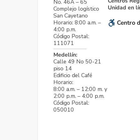
Centros Reg
No. 46A – 65
Unidad en l
Complejo logístico
San Cayetano
Horario: 8:00 a.m. –
Centro d
4:00 p.m.
Código Postal:
111071
Medellín:
Calle 49 No 50-21
piso 14
Edificio del Café
Horario:
8:00 a.m. – 12:00 m. y
2:00 p.m. – 4:00 p.m.
Código Postal:
050010