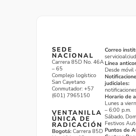
SEDE
Correo instit
NACIONAL
servicioalci
Carrera 85D No. 46A
Línea antico
– 65
Desde móvil o
Complejo logístico
Notificacion
San Cayetano
judiciales:
Conmutador: +57
notificacione
(601) 7965150
Horario de a
Lunes a viern
– 6:00 p.m.
VENTANILLA
Sábado, Dom
ÚNICA DE
Festivos Aut
RADICACIÓN
Puntos de A
Bogotá:
Carrera 85D