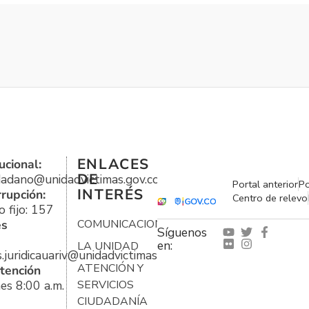
ENLACES
ucional:
DE
udadano@unidadvictimas.gov.co
Portal anterior
Po
INTERÉS
rrupción:
Centro de relevo
 fijo: 157
es
COMUNICACIONES
Síguenos
en:
LA UNIDAD
s.juridicauariv@unidadvictimas.gov.co
ATENCIÓN Y
tención
es 8:00 a.m.
SERVICIOS
CIUDADANÍA