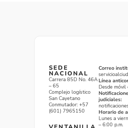
SEDE
Correo instit
NACIONAL
servicioalci
Carrera 85D No. 46A
Línea antico
– 65
Desde móvil o
Complejo logístico
Notificacion
San Cayetano
judiciales:
Conmutador: +57
notificacione
(601) 7965150
Horario de a
Lunes a viern
– 6:00 p.m.
VENTANILLA