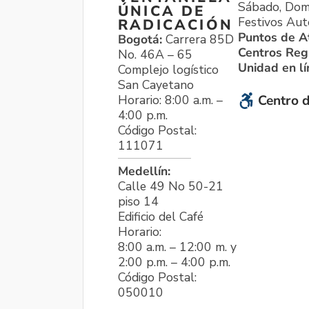
Sábado, Dom
ÚNICA DE
Festivos Aut
RADICACIÓN
Puntos de A
Bogotá:
Carrera 85D
Centros Reg
No. 46A – 65
Unidad en l
Complejo logístico
San Cayetano
Horario: 8:00 a.m. –
Centro d
4:00 p.m.
Código Postal:
111071
Medellín:
Calle 49 No 50-21
piso 14
Edificio del Café
Horario:
8:00 a.m. – 12:00 m. y
2:00 p.m. – 4:00 p.m.
Código Postal:
050010