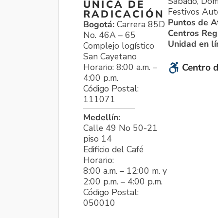
Sábado, Dom
ÚNICA DE
Festivos Aut
RADICACIÓN
Puntos de A
Bogotá:
Carrera 85D
Centros Reg
No. 46A – 65
Unidad en l
Complejo logístico
San Cayetano
Horario: 8:00 a.m. –
Centro d
4:00 p.m.
Código Postal:
111071
Medellín:
Calle 49 No 50-21
piso 14
Edificio del Café
Horario:
8:00 a.m. – 12:00 m. y
2:00 p.m. – 4:00 p.m.
Código Postal:
050010