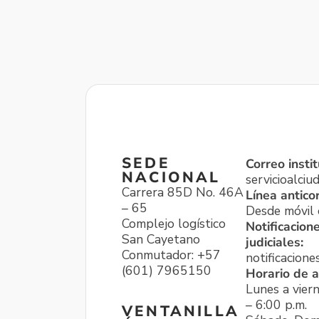
SEDE
Correo instit
NACIONAL
servicioalci
Carrera 85D No. 46A
Línea antico
– 65
Desde móvil o
Complejo logístico
Notificacion
San Cayetano
judiciales:
Conmutador: +57
notificacione
(601) 7965150
Horario de a
Lunes a viern
– 6:00 p.m.
VENTANILLA