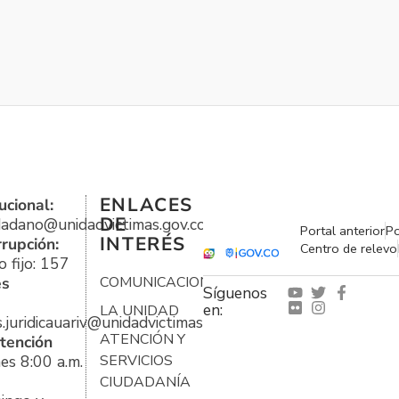
ENLACES
ucional:
DE
udadano@unidadvictimas.gov.co
Portal anterior
Po
INTERÉS
rrupción:
Centro de relevo
 fijo: 157
es
COMUNICACIONES
Síguenos
en:
LA UNIDAD
s.juridicauariv@unidadvictimas.gov.co
ATENCIÓN Y
tención
es 8:00 a.m.
SERVICIOS
CIUDADANÍA