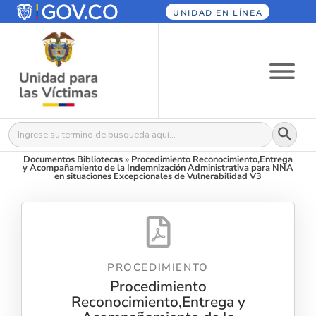
UNIDAD EN LÍNEA
Botón
Buscar:
Documentos Bibliotecas
»
Procedimiento Reconocimiento,Entrega
y Acompañamiento de la Indemnización Administrativa para NNA
en situaciones Excepcionales de Vulnerabilidad V3
PROCEDIMIENTO
Procedimiento
Reconocimiento,Entrega y