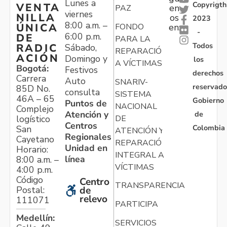
Lunes a
Copyrigth
VENTA
en
PAZ
viernes
NILLA
os
2023
8:00 a.m. –
ÚNICA
FONDO
en:
-
6:00 p.m.
DE
PARA LA
Todos
RADIC
Sábado,
REPARACIÓN
ACIÓN
Domingo y
los
A VÍCTIMAS
Bogotá:
Festivos
derechos
Carrera
Auto
SNARIV-
reservado
85D No.
consulta
SISTEMA
46A – 65
Gobierno
Puntos de
NACIONAL
Complejo
Atención y
de
logístico
DE
Centros
Colombia
San
ATENCIÓN Y
Regionales
Cayetano
REPARACIÓN
Unidad en
Horario:
INTEGRAL A
línea
8:00 a.m. –
VÍCTIMAS
4:00 p.m.
Código
Centro
TRANSPARENCIA
Postal:
de
relevo
111071
PARTICIPA
Medellín:
SERVICIOS