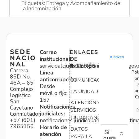
Etiquetas: Entrega y Acompañamiento de
la Indemnización
SEDE
Correo
ENLACES
NACIO
institucional:
DE
NAL
servicioalciudadano@unidadvictimas.gov.
INTERÉS
Carrera
Pol
Línea
85D No.
pr
anticorrupción:
COMUNICACIONES
46A – 65
Desde
Complejo
pr
LA UNIDAD
móvil o fijo:
logístico
C
157
San
ATENCIÓN Y
Notificaciones
Cayetano
M
SERVICIOS
judiciales:
Conmutador:
CIUDADANÍA
+57 (601)
notificaciones.juridicauariv@unidadvictim
7965150
Horario de
DATOS
Sí
atención
©
PARA LA
gu