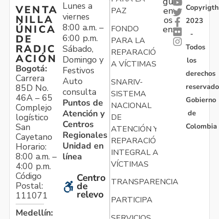
gu
Lunes a
Copyrigth
VENTA
en
PAZ
viernes
NILLA
os
2023
8:00 a.m. –
ÚNICA
FONDO
en:
-
6:00 p.m.
DE
PARA LA
Todos
RADIC
Sábado,
REPARACIÓN
ACIÓN
Domingo y
los
A VÍCTIMAS
Bogotá:
Festivos
derechos
Carrera
Auto
SNARIV-
reservado
85D No.
consulta
SISTEMA
46A – 65
Gobierno
Puntos de
NACIONAL
Complejo
Atención y
de
logístico
DE
Centros
Colombia
San
ATENCIÓN Y
Regionales
Cayetano
REPARACIÓN
Unidad en
Horario:
INTEGRAL A
línea
8:00 a.m. –
VÍCTIMAS
4:00 p.m.
Código
Centro
TRANSPARENCIA
Postal:
de
relevo
111071
PARTICIPA
Medellín:
SERVICIOS