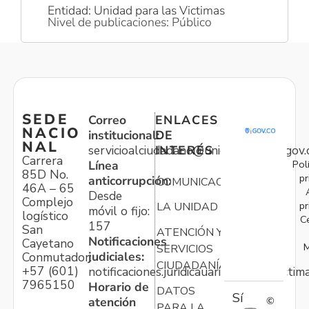
Entidad: Unidad para las Victimas
Nivel de publicaciones: Público
SEDE
Correo
ENLACES
NACIO
institucional:
DE
NAL
servicioalciudadano@unidadvictimas.gov.
INTERÉS
Carrera
Pol
Línea
85D No.
pr
anticorrupción:
COMUNICACIONES
46A – 65
Desde
Complejo
pr
LA UNIDAD
móvil o fijo:
logístico
C
157
San
ATENCIÓN Y
Notificaciones
Cayetano
M
SERVICIOS
judiciales:
Conmutador:
CIUDADANÍA
+57 (601)
notificaciones.juridicauariv@unidadvictim
7965150
Horario de
DATOS
Sí
atención
©
PARA LA