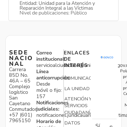
Entidad: Unidad para la Atención y
Reparación Integral a las Víctimas
Nivel de publicaciones: Público
SEDE
Correo
ENLACES
NACIO
institucional:
DE
NAL
servicioalciudadano@unidadvictimas.gov.
INTERÉS
Carrera
Pol
Línea
85D No.
pr
anticorrupción:
COMUNICACIONES
46A – 65
Desde
Complejo
pr
LA UNIDAD
móvil o fijo:
logístico
C
157
San
ATENCIÓN Y
Notificaciones
Cayetano
M
SERVICIOS
judiciales:
Conmutador:
CIUDADANÍA
+57 (601)
notificaciones.juridicauariv@unidadvictim
7965150
Horario de
DATOS
Sí