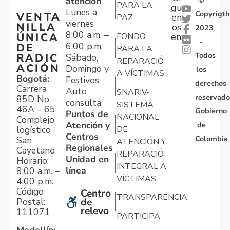
atención
©
PARA LA
gu
Lunes a
Copyrigth
VENTA
en
PAZ
viernes
NILLA
os
2023
8:00 a.m. –
ÚNICA
FONDO
en:
-
6:00 p.m.
DE
PARA LA
Todos
RADIC
Sábado,
REPARACIÓN
ACIÓN
Domingo y
los
A VÍCTIMAS
Bogotá:
Festivos
derechos
Carrera
Auto
SNARIV-
reservado
85D No.
consulta
SISTEMA
46A – 65
Gobierno
Puntos de
NACIONAL
Complejo
Atención y
de
logístico
DE
Centros
Colombia
San
ATENCIÓN Y
Regionales
Cayetano
REPARACIÓN
Unidad en
Horario:
INTEGRAL A
línea
8:00 a.m. –
VÍCTIMAS
4:00 p.m.
Código
Centro
TRANSPARENCIA
Postal:
de
relevo
111071
PARTICIPA
Medellín: