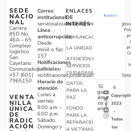
SEDE
Correo
ENLACES
NACIO
institucional:
DE
NAL
servicioalciudadano@unidadvictimas.gov.
INTERÉS
Carrera
Pol
Línea
85D No.
pr
anticorrupción:
COMUNICACIONES
46A – 65
Desde
Complejo
pr
LA UNIDAD
móvil o fijo:
logístico
C
157
San
ATENCIÓN Y
Notificaciones
Cayetano
M
SERVICIOS
judiciales:
Conmutador:
CIUDADANÍA
+57 (601)
notificaciones.juridicauariv@unidadvictim
7965150
Horario de
DATOS
Sí
atención
©
PARA LA
gu
Lunes a
Copyrigth
VENTA
en
PAZ
viernes
NILLA
os
2023
8:00 a.m. –
ÚNICA
FONDO
en:
-
6:00 p.m.
DE
PARA LA
Todos
RADIC
Sábado,
REPARACIÓN
ACIÓN
Domingo y
los
A VÍCTIMAS