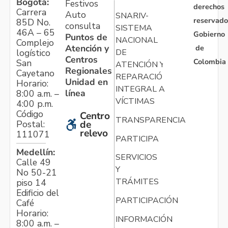
Bogotá:
Festivos
derechos
Carrera
Auto
SNARIV-
reservado
85D No.
consulta
SISTEMA
46A – 65
Gobierno
Puntos de
NACIONAL
Complejo
Atención y
de
logístico
DE
Centros
Colombia
San
ATENCIÓN Y
Regionales
Cayetano
REPARACIÓN
Unidad en
Horario:
INTEGRAL A
línea
8:00 a.m. –
VÍCTIMAS
4:00 p.m.
Código
Centro
TRANSPARENCIA
Postal:
de
relevo
111071
PARTICIPA
Medellín:
SERVICIOS
Calle 49
Y
No 50-21
TRÁMITES
piso 14
Edificio del
PARTICIPACIÓN
Café
Horario:
INFORMACIÓN
8:00 a.m. –