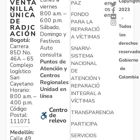
Copyrigth
VENTA
en
PAZ
viernes
NILLA
os
2023
8:00 a.m. –
ÚNICA
FONDO
en:
-
6:00 p.m.
DE
PARA LA
Todos
RADIC
Sábado,
REPARACIÓN
ACIÓN
Domingo y
los
A VÍCTIMAS
Bogotá:
Festivos
derechos
Carrera
Auto
SNARIV-
reservado
85D No.
consulta
SISTEMA
46A – 65
Gobierno
Puntos de
NACIONAL
Complejo
Atención y
de
logístico
DE
Centros
Colombia
San
ATENCIÓN Y
Regionales
Cayetano
REPARACIÓN
Unidad en
Horario:
INTEGRAL A
línea
8:00 a.m. –
VÍCTIMAS
4:00 p.m.
Código
Centro
TRANSPARENCIA
Postal:
de
relevo
111071
PARTICIPA
Medellín:
SERVICIOS
Calle 49