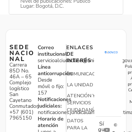
Nivel de publicaciones: Público
Lugar: Bogotá, D.C.
SEDE
Correo
ENLACES
NACIO
institucional:
DE
NAL
servicioalciudadano@unidadvictimas.gov.
INTERÉS
Carrera
Pol
Línea
85D No.
pr
anticorrupción:
COMUNICACIONES
46A – 65
Desde
Complejo
pr
LA UNIDAD
móvil o fijo:
logístico
C
157
San
ATENCIÓN Y
Notificaciones
Cayetano
M
SERVICIOS
judiciales:
Conmutador:
CIUDADANÍA
+57 (601)
notificaciones.juridicauariv@unidadvictim
7965150
Horario de
DATOS
Sí
atención
©
PARA LA
gu
Lunes a