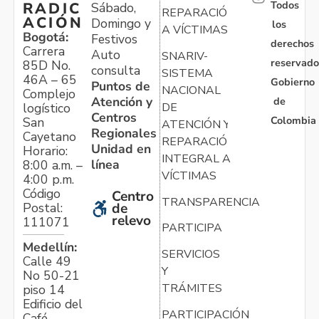
Todos
RADIC
Sábado,
REPARACIÓN
ACIÓN
Domingo y
los
A VÍCTIMAS
Bogotá:
Festivos
derechos
Carrera
Auto
SNARIV-
reservado
85D No.
consulta
SISTEMA
46A – 65
Gobierno
Puntos de
NACIONAL
Complejo
Atención y
de
logístico
DE
Centros
Colombia
San
ATENCIÓN Y
Regionales
Cayetano
REPARACIÓN
Unidad en
Horario:
INTEGRAL A
línea
8:00 a.m. –
VÍCTIMAS
4:00 p.m.
Código
Centro
TRANSPARENCIA
Postal:
de
relevo
111071
PARTICIPA
Medellín:
SERVICIOS
Calle 49
Y
No 50-21
TRÁMITES
piso 14
Edificio del
PARTICIPACIÓN
Café