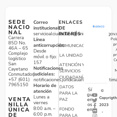
SEDE
Correo
ENLACES
NACIO
institucional:
DE
NAL
servicioalciudadano@unidadvictimas.gov.
INTERÉS
Carrera
Pol
Línea
85D No.
pr
anticorrupción:
COMUNICACIONES
46A – 65
Desde
Complejo
pr
LA UNIDAD
móvil o fijo:
logístico
C
157
San
ATENCIÓN Y
Notificaciones
Cayetano
M
SERVICIOS
judiciales:
Conmutador:
CIUDADANÍA
+57 (601)
notificaciones.juridicauariv@unidadvictim
7965150
Horario de
DATOS
Sí
atención
©
PARA LA
gu
Lunes a
Copyrigth
VENTA
en
PAZ
viernes
NILLA
os
2023
8:00 a.m. –
ÚNICA
FONDO
en:
-
6:00 p.m.
DE
PARA LA