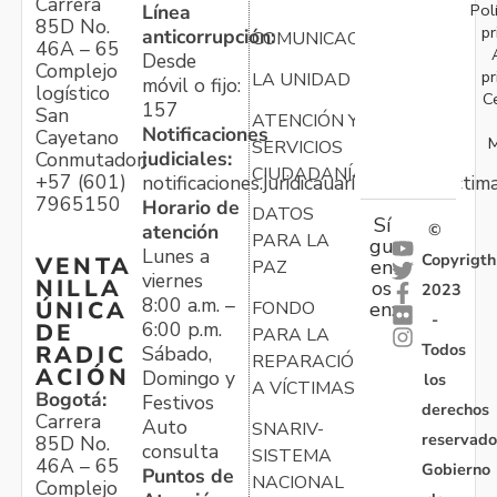
Carrera
Pol
Línea
85D No.
pr
anticorrupción:
COMUNICACIONES
46A – 65
Desde
Complejo
pr
LA UNIDAD
móvil o fijo:
logístico
C
157
San
ATENCIÓN Y
Notificaciones
Cayetano
M
SERVICIOS
judiciales:
Conmutador:
CIUDADANÍA
+57 (601)
notificaciones.juridicauariv@unidadvictim
7965150
Horario de
DATOS
Sí
atención
©
PARA LA
gu
Lunes a
Copyrigth
VENTA
en
PAZ
viernes
NILLA
os
2023
8:00 a.m. –
ÚNICA
FONDO
en:
-
6:00 p.m.
DE
PARA LA
Todos
RADIC
Sábado,
REPARACIÓN
ACIÓN
Domingo y
los
A VÍCTIMAS
Bogotá:
Festivos
derechos
Carrera
Auto
SNARIV-
reservado
85D No.
consulta
SISTEMA
46A – 65
Gobierno
Puntos de
NACIONAL
Complejo