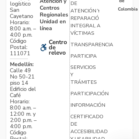
Atención y
de
logístico
DE
Centros
Colombia
San
ATENCIÓN Y
Regionales
Cayetano
REPARACIÓN
Unidad en
Horario:
INTEGRAL A
línea
8:00 a.m. –
VÍCTIMAS
4:00 p.m.
Código
Centro
TRANSPARENCIA
Postal:
de
relevo
111071
PARTICIPA
Medellín:
SERVICIOS
Calle 49
Y
No 50-21
TRÁMITES
piso 14
Edificio del
PARTICIPACIÓN
Café
Horario:
INFORMACIÓN
8:00 a.m. –
12:00 m. y
CERTIFICADO
2:00 p.m. –
DE
4:00 p.m.
ACCESIBILIDAD
Código
Postal:
Y USABILIDAD