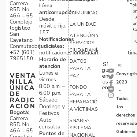
Carrera
Pol
Línea
85D No.
pr
anticorrupción:
COMUNICACIONES
46A – 65
Desde
Complejo
pr
LA UNIDAD
móvil o fijo:
logístico
C
157
San
ATENCIÓN Y
Notificaciones
Cayetano
M
SERVICIOS
judiciales:
Conmutador:
CIUDADANÍA
+57 (601)
notificaciones.juridicauariv@unidadvictim
7965150
Horario de
DATOS
Sí
atención
©
PARA LA
gu
Lunes a
Copyrigth
VENTA
en
PAZ
viernes
NILLA
os
2023
8:00 a.m. –
ÚNICA
FONDO
en:
-
6:00 p.m.
DE
PARA LA
Todos
RADIC
Sábado,
REPARACIÓN
ACIÓN
Domingo y
los
A VÍCTIMAS
Bogotá:
Festivos
derechos
Carrera
Auto
SNARIV-
reservado
85D No.
consulta
SISTEMA
46A – 65
Gobierno
Puntos de
NACIONAL
Complejo