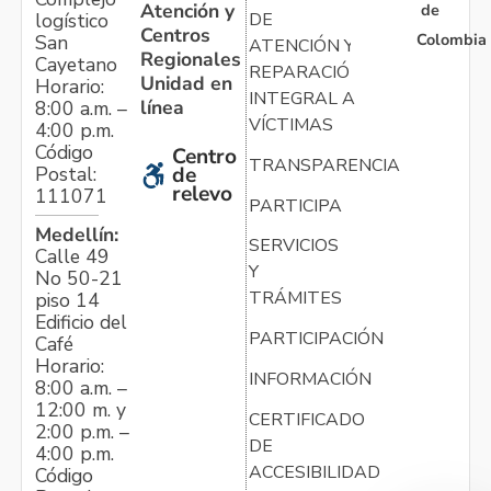
Atención y
de
logístico
DE
Centros
Colombia
San
ATENCIÓN Y
Regionales
Cayetano
REPARACIÓN
Unidad en
Horario:
INTEGRAL A
línea
8:00 a.m. –
VÍCTIMAS
4:00 p.m.
Código
Centro
TRANSPARENCIA
Postal:
de
relevo
111071
PARTICIPA
Medellín:
SERVICIOS
Calle 49
Y
No 50-21
TRÁMITES
piso 14
Edificio del
PARTICIPACIÓN
Café
Horario:
INFORMACIÓN
8:00 a.m. –
12:00 m. y
CERTIFICADO
2:00 p.m. –
DE
4:00 p.m.
ACCESIBILIDAD
Código