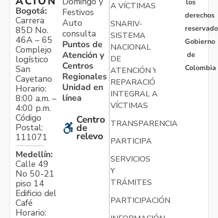
ACIÓN
Domingo y
los
A VÍCTIMAS
Bogotá:
Festivos
derechos
Carrera
Auto
SNARIV-
reservado
85D No.
consulta
SISTEMA
46A – 65
Gobierno
Puntos de
NACIONAL
Complejo
Atención y
de
logístico
DE
Centros
Colombia
San
ATENCIÓN Y
Regionales
Cayetano
REPARACIÓN
Unidad en
Horario:
INTEGRAL A
línea
8:00 a.m. –
VÍCTIMAS
4:00 p.m.
Código
Centro
TRANSPARENCIA
Postal:
de
relevo
111071
PARTICIPA
Medellín:
SERVICIOS
Calle 49
Y
No 50-21
TRÁMITES
piso 14
Edificio del
PARTICIPACIÓN
Café
Horario: