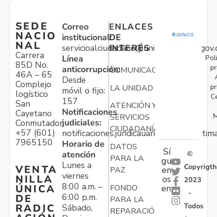
SEDE
Correo
ENLACES
NACIO
institucional:
DE
NAL
servicioalciudadano@unidadvictimas.gov.
INTERÉS
Carrera
Pol
Línea
85D No.
pr
anticorrupción:
COMUNICACIONES
46A – 65
Desde
Complejo
pr
LA UNIDAD
móvil o fijo:
logístico
C
157
San
ATENCIÓN Y
Notificaciones
Cayetano
M
SERVICIOS
judiciales:
Conmutador:
CIUDADANÍA
+57 (601)
notificaciones.juridicauariv@unidadvictim
7965150
Horario de
DATOS
Sí
atención
©
PARA LA
gu
Lunes a
Copyrigth
VENTA
en
PAZ
viernes
NILLA
os
2023
8:00 a.m. –
ÚNICA
FONDO
en:
-
6:00 p.m.
DE
PARA LA
Todos
RADIC
Sábado,
REPARACIÓN