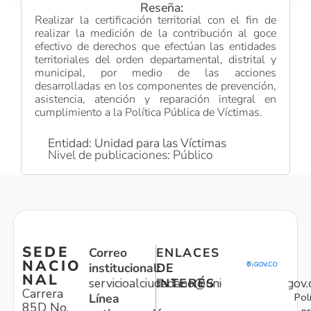
Reseña:
Realizar la certificación territorial con el fin de
realizar la medición de la contribución al goce
efectivo de derechos que efectúan las entidades
territoriales del orden departamental, distrital y
municipal, por medio de las acciones
desarrolladas en los componentes de prevención,
asistencia, atención y reparación integral en
cumplimiento a la Política Pública de Víctimas.
Entidad: Unidad para las Víctimas
Nivel de publicaciones: Público
SEDE
Correo
ENLACES
NACIO
institucional:
DE
NAL
servicioalciudadano@unidadvictimas.gov.
INTERÉS
Carrera
Pol
Línea
85D No.