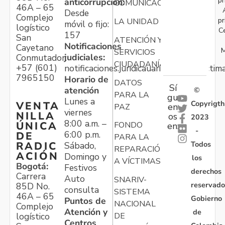
pr
anticorrupción:
COMUNICACIONES
46A – 65
Desde
Complejo
pr
LA UNIDAD
móvil o fijo:
logístico
C
157
San
ATENCIÓN Y
Notificaciones
Cayetano
M
SERVICIOS
judiciales:
Conmutador:
CIUDADANÍA
+57 (601)
notificaciones.juridicauariv@unidadvictim
7965150
Horario de
DATOS
Sí
atención
©
PARA LA
gu
Lunes a
Copyrigth
VENTA
en
PAZ
viernes
NILLA
os
2023
8:00 a.m. –
ÚNICA
FONDO
en:
-
6:00 p.m.
DE
PARA LA
Todos
RADIC
Sábado,
REPARACIÓN
ACIÓN
Domingo y
los
A VÍCTIMAS
Bogotá:
Festivos
derechos
Carrera
Auto
SNARIV-
reservado
85D No.
consulta
SISTEMA
46A – 65
Gobierno
Puntos de
NACIONAL
Complejo
Atención y
de
logístico
DE
Centros