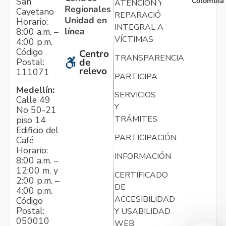
Colombia
San
ATENCIÓN Y
Regionales
Cayetano
REPARACIÓN
Unidad en
Horario:
INTEGRAL A
línea
8:00 a.m. –
VÍCTIMAS
4:00 p.m.
Código
Centro
TRANSPARENCIA
Postal:
de
relevo
111071
PARTICIPA
Medellín:
SERVICIOS
Calle 49
Y
No 50-21
TRÁMITES
piso 14
Edificio del
PARTICIPACIÓN
Café
Horario:
INFORMACIÓN
8:00 a.m. –
12:00 m. y
CERTIFICADO
2:00 p.m. –
DE
4:00 p.m.
ACCESIBILIDAD
Código
Postal:
Y USABILIDAD
050010
WEB