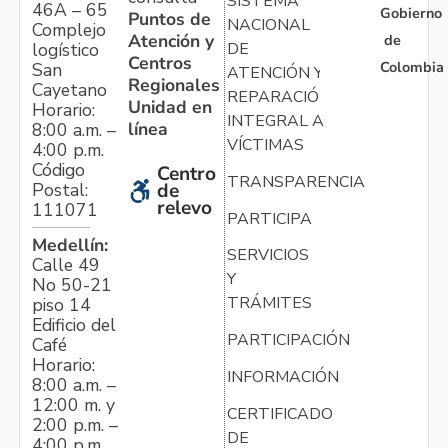
SISTEMA
46A – 65
Gobierno
Puntos de
NACIONAL
Complejo
Atención y
de
logístico
DE
Centros
Colombia
San
ATENCIÓN Y
Regionales
Cayetano
REPARACIÓN
Unidad en
Horario:
INTEGRAL A
línea
8:00 a.m. –
VÍCTIMAS
4:00 p.m.
Código
Centro
TRANSPARENCIA
Postal:
de
relevo
111071
PARTICIPA
Medellín:
SERVICIOS
Calle 49
Y
No 50-21
TRÁMITES
piso 14
Edificio del
PARTICIPACIÓN
Café
Horario:
INFORMACIÓN
8:00 a.m. –
12:00 m. y
CERTIFICADO
2:00 p.m. –
DE
4:00 p.m.