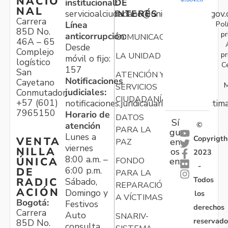
NACIO
institucional:
DE
NAL
servicioalciudadano@unidadvictimas.gov.
INTERÉS
Carrera
Pol
Línea
85D No.
pr
anticorrupción:
COMUNICACIONES
46A – 65
Desde
Complejo
pr
LA UNIDAD
móvil o fijo:
logístico
C
157
San
ATENCIÓN Y
Notificaciones
Cayetano
M
SERVICIOS
judiciales:
Conmutador:
CIUDADANÍA
+57 (601)
notificaciones.juridicauariv@unidadvictim
7965150
Horario de
DATOS
Sí
atención
©
PARA LA
gu
Lunes a
Copyrigth
VENTA
en
PAZ
viernes
NILLA
os
2023
8:00 a.m. –
ÚNICA
FONDO
en:
-
6:00 p.m.
DE
PARA LA
Todos
RADIC
Sábado,
REPARACIÓN
ACIÓN
Domingo y
los
A VÍCTIMAS
Bogotá:
Festivos
derechos
Carrera
Auto
SNARIV-
reservado
85D No.
consulta