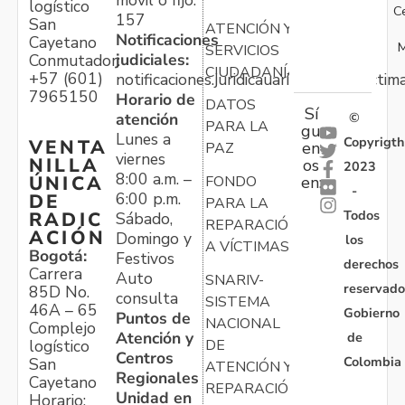
móvil o fijo:
logístico
C
157
San
ATENCIÓN Y
Notificaciones
Cayetano
M
SERVICIOS
judiciales:
Conmutador:
CIUDADANÍA
+57 (601)
notificaciones.juridicauariv@unidadvictim
7965150
Horario de
DATOS
Sí
atención
©
PARA LA
gu
Lunes a
Copyrigth
VENTA
en
PAZ
viernes
NILLA
os
2023
8:00 a.m. –
ÚNICA
FONDO
en:
-
6:00 p.m.
DE
PARA LA
Todos
RADIC
Sábado,
REPARACIÓN
ACIÓN
Domingo y
los
A VÍCTIMAS
Bogotá:
Festivos
derechos
Carrera
Auto
SNARIV-
reservado
85D No.
consulta
SISTEMA
46A – 65
Gobierno
Puntos de
NACIONAL
Complejo
Atención y
de
logístico
DE
Centros
Colombia
San
ATENCIÓN Y
Regionales
Cayetano
REPARACIÓN
Unidad en
Horario: