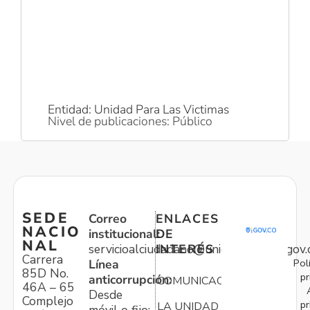
Entidad: Unidad Para Las Victimas
Nivel de publicaciones: Público
SEDE
Correo
ENLACES
NACIO
institucional:
DE
NAL
servicioalciudadano@unidadvictimas.gov.
INTERÉS
Carrera
Pol
Línea
85D No.
pr
anticorrupción:
COMUNICACIONES
46A – 65
Desde
Complejo
pr
LA UNIDAD