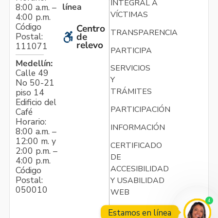
INTEGRAL A
línea
8:00 a.m. –
VÍCTIMAS
4:00 p.m.
Código
Centro
TRANSPARENCIA
Postal:
de
relevo
111071
PARTICIPA
Medellín:
SERVICIOS
Calle 49
Y
No 50-21
TRÁMITES
piso 14
Edificio del
PARTICIPACIÓN
Café
Horario:
INFORMACIÓN
8:00 a.m. –
12:00 m. y
CERTIFICADO
2:00 p.m. –
DE
4:00 p.m.
ACCESIBILIDAD
Código
Postal:
Y USABILIDAD
050010
WEB
4
Estamos en línea