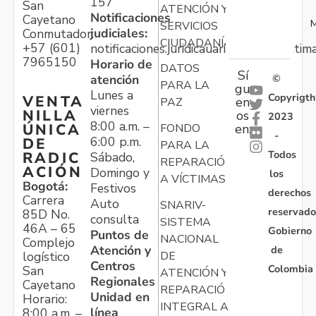
157
San
ATENCIÓN Y
Notificaciones
Cayetano
M
SERVICIOS
judiciales:
Conmutador:
CIUDADANÍA
+57 (601)
notificaciones.juridicauariv@unidadvictim
7965150
Horario de
DATOS
Sí
atención
©
PARA LA
gu
Lunes a
Copyrigth
VENTA
en
PAZ
viernes
NILLA
os
2023
8:00 a.m. –
ÚNICA
FONDO
en:
-
6:00 p.m.
DE
PARA LA
Todos
RADIC
Sábado,
REPARACIÓN
ACIÓN
Domingo y
los
A VÍCTIMAS
Bogotá:
Festivos
derechos
Carrera
Auto
SNARIV-
reservado
85D No.
consulta
SISTEMA
46A – 65
Gobierno
Puntos de
NACIONAL
Complejo
Atención y
de
logístico
DE
Centros
Colombia
San
ATENCIÓN Y
Regionales
Cayetano
REPARACIÓN
Unidad en
Horario:
INTEGRAL A
línea
8:00 a.m. –