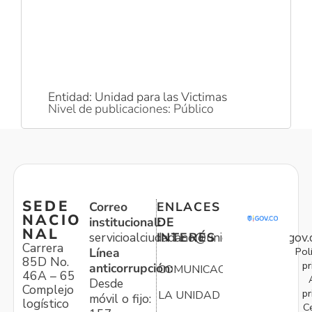
Entidad: Unidad para las Victimas
Nivel de publicaciones: Público
SEDE
Correo
ENLACES
NACIO
institucional:
DE
NAL
servicioalciudadano@unidadvictimas.gov.
INTERÉS
Carrera
Pol
Línea
85D No.
pr
anticorrupción:
COMUNICACIONES
46A – 65
Desde
Complejo
pr
LA UNIDAD
móvil o fijo:
logístico
C