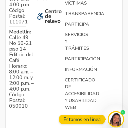
VÍCTIMAS
4:00 p.m.
Código
Centro
TRANSPARENCIA
Postal:
de
relevo
111071
PARTICIPA
Medellín:
SERVICIOS
Calle 49
Y
No 50-21
TRÁMITES
piso 14
Edificio del
PARTICIPACIÓN
Café
Horario:
INFORMACIÓN
8:00 a.m. –
12:00 m. y
CERTIFICADO
2:00 p.m. –
DE
4:00 p.m.
ACCESIBILIDAD
Código
Postal:
Y USABILIDAD
050010
WEB
4
Estamos en línea