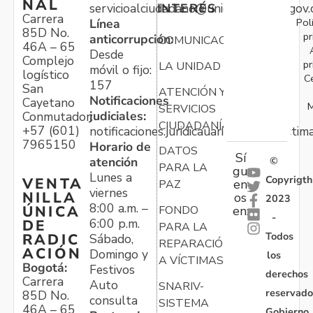
NAL
servicioalciudadano@unidadvictimas.gov.
INTERÉS
Carrera
Pol
Línea
85D No.
pr
anticorrupción:
COMUNICACIONES
46A – 65
Desde
Complejo
pr
LA UNIDAD
móvil o fijo:
logístico
C
157
San
ATENCIÓN Y
Notificaciones
Cayetano
M
SERVICIOS
judiciales:
Conmutador:
CIUDADANÍA
+57 (601)
notificaciones.juridicauariv@unidadvictim
7965150
Horario de
DATOS
Sí
atención
©
PARA LA
gu
Lunes a
Copyrigth
VENTA
en
PAZ
viernes
NILLA
os
2023
8:00 a.m. –
ÚNICA
FONDO
en:
-
6:00 p.m.
DE
PARA LA
Todos
RADIC
Sábado,
REPARACIÓN
ACIÓN
Domingo y
los
A VÍCTIMAS
Bogotá:
Festivos
derechos
Carrera
Auto
SNARIV-
reservado
85D No.
consulta
SISTEMA
46A – 65
Gobierno