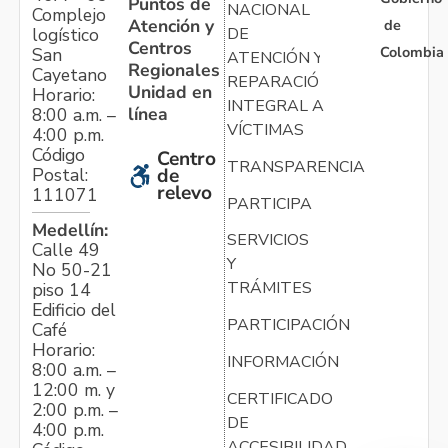
Puntos de
NACIONAL
Complejo
Atención y
de
logístico
DE
Centros
Colombia
San
ATENCIÓN Y
Regionales
Cayetano
REPARACIÓN
Unidad en
Horario:
INTEGRAL A
línea
8:00 a.m. –
VÍCTIMAS
4:00 p.m.
Código
Centro
TRANSPARENCIA
Postal:
de
relevo
111071
PARTICIPA
Medellín:
SERVICIOS
Calle 49
Y
No 50-21
TRÁMITES
piso 14
Edificio del
PARTICIPACIÓN
Café
Horario:
INFORMACIÓN
8:00 a.m. –
12:00 m. y
CERTIFICADO
2:00 p.m. –
DE
4:00 p.m.
ACCESIBILIDAD