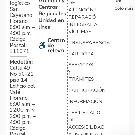
Atención y
de
logístico
DE
Centros
Colombia
San
ATENCIÓN Y
Regionales
Cayetano
REPARACIÓN
Unidad en
Horario:
INTEGRAL A
línea
8:00 a.m. –
VÍCTIMAS
4:00 p.m.
Código
Centro
TRANSPARENCIA
Postal:
de
relevo
111071
PARTICIPA
Medellín:
SERVICIOS
Calle 49
Y
No 50-21
TRÁMITES
piso 14
Edificio del
PARTICIPACIÓN
Café
Horario:
INFORMACIÓN
8:00 a.m. –
12:00 m. y
CERTIFICADO
2:00 p.m. –
DE
4:00 p.m.
ACCESIBILIDAD
Código
Postal:
Y USABILIDAD