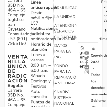
Carrera
Pol
Línea
85D No.
pr
anticorrupción:
COMUNICACIONES
46A – 65
Desde
Complejo
pr
LA UNIDAD
móvil o fijo:
logístico
C
157
San
ATENCIÓN Y
Notificaciones
Cayetano
M
SERVICIOS
judiciales:
Conmutador:
CIUDADANÍA
+57 (601)
notificaciones.juridicauariv@unidadvictim
7965150
Horario de
DATOS
Sí
atención
©
PARA LA
gu
Lunes a
Copyrigth
VENTA
en
PAZ
viernes
NILLA
os
2023
8:00 a.m. –
ÚNICA
FONDO
en:
-
6:00 p.m.
DE
PARA LA
Todos
RADIC
Sábado,
REPARACIÓN
ACIÓN
Domingo y
los
A VÍCTIMAS
Bogotá:
Festivos
derechos
Carrera
Auto
SNARIV-
reservado
85D No.
consulta
SISTEMA
46A – 65
Gobierno
Puntos de
NACIONAL
Complejo