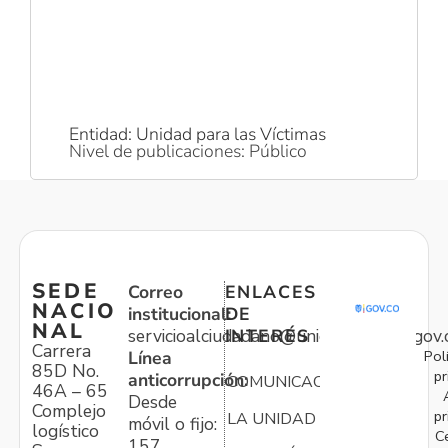
Entidad: Unidad para las Víctimas
Nivel de publicaciones: Público
SEDE
Correo
ENLACES
NACIO
institucional:
DE
NAL
servicioalciudadano@unidadvictimas.gov.
INTERÉS
Carrera
Pol
Línea
85D No.
pr
anticorrupción:
COMUNICACIONES
46A – 65
Desde
Complejo
pr
LA UNIDAD
móvil o fijo:
logístico
C
157