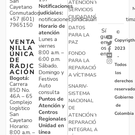
San
ATENCIÓN Y
Notificaciones
Cayetano
M
SERVICIOS
judiciales:
Conmutador:
CIUDADANÍA
+57 (601)
notificaciones.juridicauariv@unidadvictim
7965150
Horario de
DATOS
Sí
atención
©
PARA LA
gu
Lunes a
Copyrigth
VENTA
en
PAZ
viernes
NILLA
os
2023
8:00 a.m. –
ÚNICA
FONDO
en:
-
6:00 p.m.
DE
PARA LA
Todos
RADIC
Sábado,
REPARACIÓN
ACIÓN
Domingo y
los
A VÍCTIMAS
Bogotá:
Festivos
derechos
Carrera
Auto
SNARIV-
reservado
85D No.
consulta
SISTEMA
46A – 65
Gobierno
Puntos de
NACIONAL
Complejo
Atención y
de
logístico
DE
Centros
Colombia
San
ATENCIÓN Y
Regionales
Cayetano
REPARACIÓN
Unidad en
Horario:
INTEGRAL A
línea
8:00 a.m. –