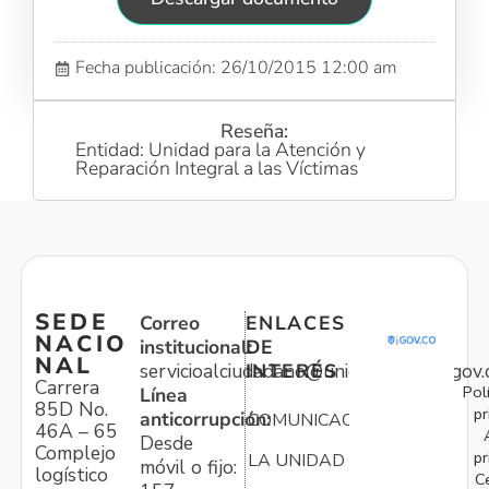
Fecha publicación: 26/10/2015 12:00 am
Reseña:
Entidad: Unidad para la Atención y
Reparación Integral a las Víctimas
SEDE
Correo
ENLACES
NACIO
institucional:
DE
NAL
servicioalciudadano@unidadvictimas.gov.
INTERÉS
Carrera
Pol
Línea
85D No.
pr
anticorrupción:
COMUNICACIONES
46A – 65
Desde
Complejo
pr
LA UNIDAD
móvil o fijo:
logístico
C