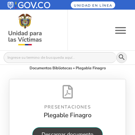
UNIDAD EN LÍNEA
Botón
Buscar:
Documentos Bibliotecas
»
Plegable Finagro
PRESENTACIONES
Plegable Finagro
Descargar documento