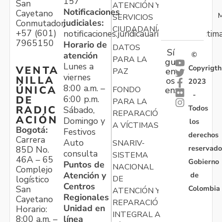
157
San
ATENCIÓN Y
Notificaciones
Cayetano
M
SERVICIOS
judiciales:
Conmutador:
CIUDADANÍA
+57 (601)
notificaciones.juridicauariv@unidadvictim
7965150
Horario de
DATOS
Sí
atención
©
PARA LA
gu
Lunes a
Copyrigth
VENTA
en
PAZ
viernes
NILLA
os
2023
8:00 a.m. –
ÚNICA
FONDO
en:
-
6:00 p.m.
DE
PARA LA
Todos
RADIC
Sábado,
REPARACIÓN
ACIÓN
Domingo y
los
A VÍCTIMAS
Bogotá:
Festivos
derechos
Carrera
Auto
SNARIV-
reservado
85D No.
consulta
SISTEMA
46A – 65
Gobierno
Puntos de
NACIONAL
Complejo
Atención y
de
logístico
DE
Centros
Colombia
San
ATENCIÓN Y
Regionales
Cayetano
REPARACIÓN
Unidad en
Horario:
INTEGRAL A
línea
8:00 a.m. –