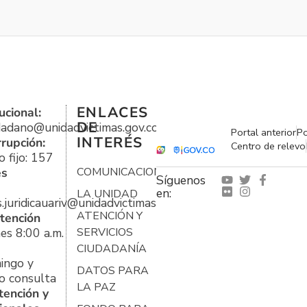
ENLACES
ucional:
DE
udadano@unidadvictimas.gov.co
Portal anterior
Po
INTERÉS
rrupción:
Centro de relevo
 fijo: 157
es
COMUNICACIONES
Síguenos
en:
LA UNIDAD
s.juridicauariv@unidadvictimas.gov.co
ATENCIÓN Y
tención
es 8:00 a.m.
SERVICIOS
CIUDADANÍA
ingo y
DATOS PARA
o consulta
LA PAZ
tención y