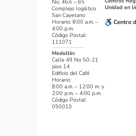
Centros Reg
No. 46A – 65
Unidad en l
Complejo logístico
San Cayetano
Horario: 8:00 a.m. –
Centro d
4:00 p.m.
Código Postal:
111071
Medellín:
Calle 49 No 50-21
piso 14
Edificio del Café
Horario:
8:00 a.m. – 12:00 m. y
2:00 p.m. – 4:00 p.m.
Código Postal:
050010