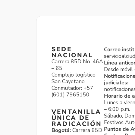
SEDE
Correo instit
NACIONAL
servicioalci
Carrera 85D No. 46A
Línea antico
– 65
Desde móvil o
Complejo logístico
Notificacion
San Cayetano
judiciales:
Conmutador: +57
notificacione
(601) 7965150
Horario de a
Lunes a viern
– 6:00 p.m.
VENTANILLA
Sábado, Dom
ÚNICA DE
Festivos Aut
RADICACIÓN
Puntos de A
Bogotá:
Carrera 85D