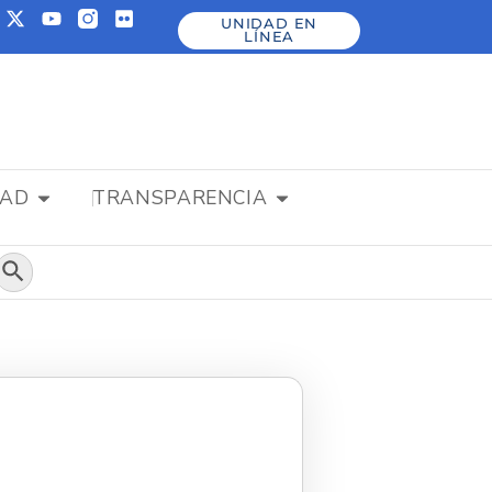
UNIDAD EN
LÍNEA
DAD
TRANSPARENCIA
Botón de búsqueda