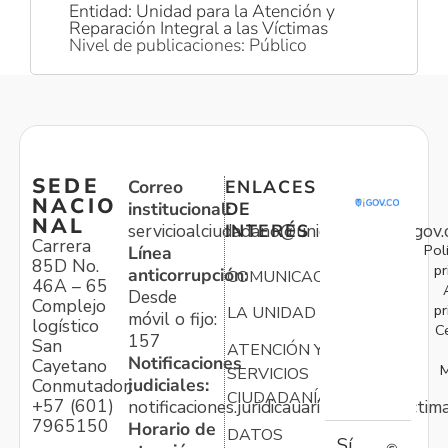
Entidad: Unidad para la Atención y
Reparación Integral a las Víctimas
Nivel de publicaciones: Público
SEDE
Correo
ENLACES
NACIO
institucional:
DE
NAL
servicioalciudadano@unidadvictimas.gov.
INTERÉS
Carrera
Pol
Línea
85D No.
pr
anticorrupción:
COMUNICACIONES
46A – 65
Desde
Complejo
pr
LA UNIDAD
móvil o fijo:
logístico
C
157
San
ATENCIÓN Y
Notificaciones
Cayetano
M
SERVICIOS
judiciales:
Conmutador:
CIUDADANÍA
+57 (601)
notificaciones.juridicauariv@unidadvictim
7965150
Horario de
DATOS
Sí