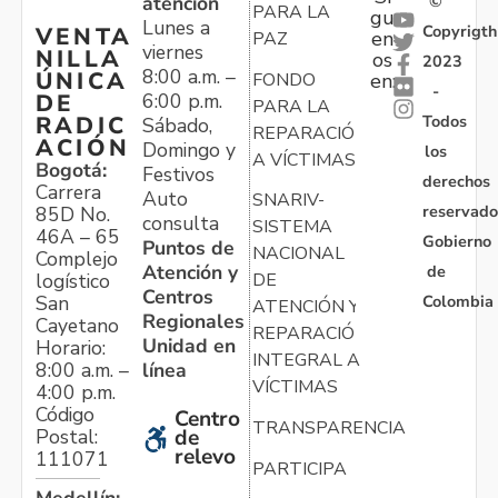
atención
©
PARA LA
gu
Lunes a
Copyrigth
VENTA
en
PAZ
viernes
NILLA
os
2023
8:00 a.m. –
ÚNICA
FONDO
en:
-
6:00 p.m.
DE
PARA LA
Todos
RADIC
Sábado,
REPARACIÓN
ACIÓN
Domingo y
los
A VÍCTIMAS
Bogotá:
Festivos
derechos
Carrera
Auto
SNARIV-
reservado
85D No.
consulta
SISTEMA
46A – 65
Gobierno
Puntos de
NACIONAL
Complejo
Atención y
de
logístico
DE
Centros
Colombia
San
ATENCIÓN Y
Regionales
Cayetano
REPARACIÓN
Unidad en
Horario:
INTEGRAL A
línea
8:00 a.m. –
VÍCTIMAS
4:00 p.m.
Código
Centro
TRANSPARENCIA
Postal:
de
relevo
111071
PARTICIPA