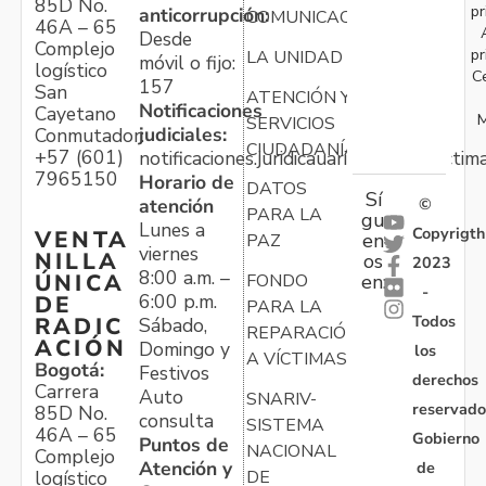
85D No.
pr
anticorrupción:
COMUNICACIONES
46A – 65
Desde
Complejo
pr
LA UNIDAD
móvil o fijo:
logístico
C
157
San
ATENCIÓN Y
Notificaciones
Cayetano
M
SERVICIOS
judiciales:
Conmutador:
CIUDADANÍA
+57 (601)
notificaciones.juridicauariv@unidadvictim
7965150
Horario de
DATOS
Sí
atención
©
PARA LA
gu
Lunes a
Copyrigth
VENTA
en
PAZ
viernes
NILLA
os
2023
8:00 a.m. –
ÚNICA
FONDO
en:
-
6:00 p.m.
DE
PARA LA
Todos
RADIC
Sábado,
REPARACIÓN
ACIÓN
Domingo y
los
A VÍCTIMAS
Bogotá:
Festivos
derechos
Carrera
Auto
SNARIV-
reservado
85D No.
consulta
SISTEMA
46A – 65
Gobierno
Puntos de
NACIONAL
Complejo
Atención y
de
logístico
DE