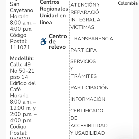
Centros
Colombia
San
ATENCIÓN Y
Regionales
Cayetano
REPARACIÓN
Unidad en
Horario:
INTEGRAL A
línea
8:00 a.m. –
VÍCTIMAS
4:00 p.m.
Código
Centro
TRANSPARENCIA
Postal:
de
relevo
111071
PARTICIPA
Medellín:
SERVICIOS
Calle 49
Y
No 50-21
TRÁMITES
piso 14
Edificio del
PARTICIPACIÓN
Café
Horario:
INFORMACIÓN
8:00 a.m. –
12:00 m. y
CERTIFICADO
2:00 p.m. –
DE
4:00 p.m.
ACCESIBILIDAD
Código
Postal:
Y USABILIDAD
050010