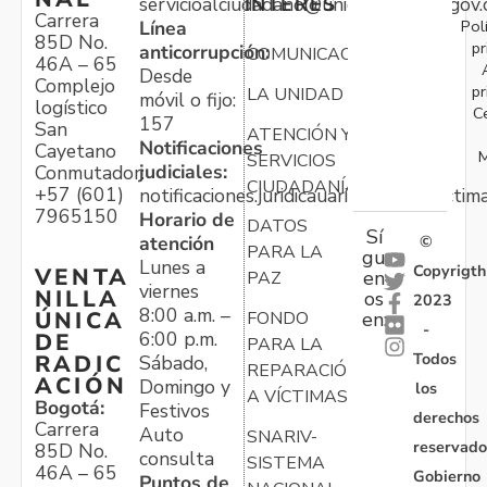
servicioalciudadano@unidadvictimas.gov.
INTERÉS
Carrera
Pol
Línea
85D No.
pr
anticorrupción:
COMUNICACIONES
46A – 65
Desde
Complejo
pr
LA UNIDAD
móvil o fijo:
logístico
C
157
San
ATENCIÓN Y
Notificaciones
Cayetano
M
SERVICIOS
judiciales:
Conmutador:
CIUDADANÍA
+57 (601)
notificaciones.juridicauariv@unidadvictim
7965150
Horario de
DATOS
Sí
atención
©
PARA LA
gu
Lunes a
Copyrigth
VENTA
en
PAZ
viernes
NILLA
os
2023
8:00 a.m. –
ÚNICA
FONDO
en:
-
6:00 p.m.
DE
PARA LA
Todos
RADIC
Sábado,
REPARACIÓN
ACIÓN
Domingo y
los
A VÍCTIMAS
Bogotá:
Festivos
derechos
Carrera
Auto
SNARIV-
reservado
85D No.
consulta
SISTEMA
46A – 65
Gobierno
Puntos de