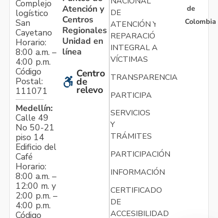
NACIONAL
Complejo
Atención y
de
logístico
DE
Centros
Colombia
San
ATENCIÓN Y
Regionales
Cayetano
REPARACIÓN
Unidad en
Horario:
INTEGRAL A
línea
8:00 a.m. –
VÍCTIMAS
4:00 p.m.
Código
Centro
TRANSPARENCIA
Postal:
de
relevo
111071
PARTICIPA
Medellín:
SERVICIOS
Calle 49
Y
No 50-21
TRÁMITES
piso 14
Edificio del
PARTICIPACIÓN
Café
Horario:
INFORMACIÓN
8:00 a.m. –
12:00 m. y
CERTIFICADO
2:00 p.m. –
DE
4:00 p.m.
ACCESIBILIDAD
Código