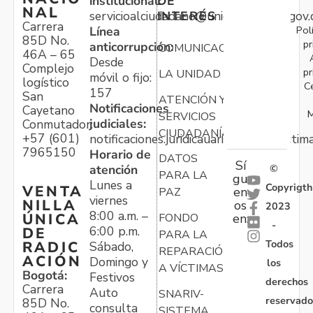
institucional:
DE
NAL
servicioalciudadano@unidadvictimas.gov.
INTERÉS
Carrera
Pol
Línea
85D No.
pr
anticorrupción:
COMUNICACIONES
46A – 65
Desde
Complejo
pr
LA UNIDAD
móvil o fijo:
logístico
C
157
San
ATENCIÓN Y
Notificaciones
Cayetano
M
SERVICIOS
judiciales:
Conmutador:
CIUDADANÍA
+57 (601)
notificaciones.juridicauariv@unidadvictim
7965150
Horario de
DATOS
Sí
atención
©
PARA LA
gu
Lunes a
Copyrigth
VENTA
en
PAZ
viernes
NILLA
os
2023
8:00 a.m. –
ÚNICA
FONDO
en:
-
6:00 p.m.
DE
PARA LA
Todos
RADIC
Sábado,
REPARACIÓN
ACIÓN
Domingo y
los
A VÍCTIMAS
Bogotá:
Festivos
derechos
Carrera
Auto
SNARIV-
reservado
85D No.
consulta
SISTEMA