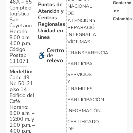
46A – 65
Gobierno
Puntos de
NACIONAL
Complejo
Atención y
de
logístico
DE
Centros
Colombia
San
ATENCIÓN Y
Regionales
Cayetano
REPARACIÓN
Unidad en
Horario:
INTEGRAL A
línea
8:00 a.m. –
VÍCTIMAS
4:00 p.m.
Código
Centro
TRANSPARENCIA
Postal:
de
relevo
111071
PARTICIPA
Medellín:
SERVICIOS
Calle 49
Y
No 50-21
TRÁMITES
piso 14
Edificio del
PARTICIPACIÓN
Café
Horario:
INFORMACIÓN
8:00 a.m. –
12:00 m. y
CERTIFICADO
2:00 p.m. –
DE
4:00 p.m.