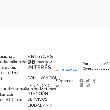
ENLACES
ucional:
DE
udadano@unidadvictimas.gov.co
Portal anterior
Po
INTERÉS
rrupción:
Centro de relevo
 fijo: 157
es
COMUNICACIONES
Síguenos
en:
LA UNIDAD
s.juridicauariv@unidadvictimas.gov.co
ATENCIÓN Y
tención
es 8:00 a.m.
SERVICIOS
CIUDADANÍA