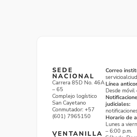
SEDE
Correo instit
NACIONAL
servicioalci
Carrera 85D No. 46A
Línea antico
– 65
Desde móvil o
Complejo logístico
Notificacion
San Cayetano
judiciales:
Conmutador: +57
notificacione
(601) 7965150
Horario de a
Lunes a viern
– 6:00 p.m.
VENTANILLA