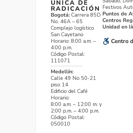
Sábado, Dom
ÚNICA DE
Festivos Aut
RADICACIÓN
Puntos de A
Bogotá:
Carrera 85D
Centros Reg
No. 46A – 65
Unidad en l
Complejo logístico
San Cayetano
Horario: 8:00 a.m. –
Centro d
4:00 p.m.
Código Postal:
111071
Medellín:
Calle 49 No 50-21
piso 14
Edificio del Café
Horario:
8:00 a.m. – 12:00 m. y
2:00 p.m. – 4:00 p.m.
Código Postal:
050010