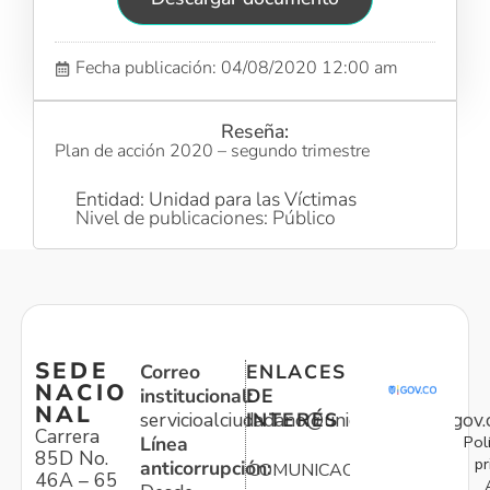
Fecha publicación: 04/08/2020 12:00 am
Reseña:
Plan de acción 2020 – segundo trimestre
Entidad: Unidad para las Víctimas
Nivel de publicaciones: Público
SEDE
Correo
ENLACES
NACIO
institucional:
DE
NAL
servicioalciudadano@unidadvictimas.gov.
INTERÉS
Carrera
Pol
Línea
85D No.
pr
anticorrupción:
COMUNICACIONES
46A – 65