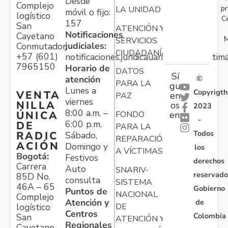
Desde
Complejo
pr
LA UNIDAD
móvil o fijo:
logístico
C
157
San
ATENCIÓN Y
Notificaciones
Cayetano
M
SERVICIOS
judiciales:
Conmutador:
CIUDADANÍA
+57 (601)
notificaciones.juridicauariv@unidadvictim
7965150
Horario de
DATOS
Sí
atención
©
PARA LA
gu
Lunes a
Copyrigth
VENTA
en
PAZ
viernes
NILLA
os
2023
8:00 a.m. –
ÚNICA
FONDO
en:
-
6:00 p.m.
DE
PARA LA
Todos
RADIC
Sábado,
REPARACIÓN
ACIÓN
Domingo y
los
A VÍCTIMAS
Bogotá:
Festivos
derechos
Carrera
Auto
SNARIV-
reservado
85D No.
consulta
SISTEMA
46A – 65
Gobierno
Puntos de
NACIONAL
Complejo
Atención y
de
logístico
DE
Centros
Colombia
San
ATENCIÓN Y
Regionales
Cayetano