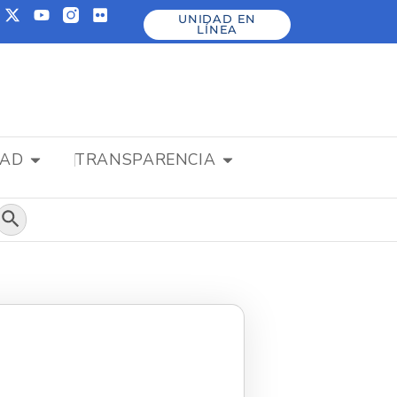
UNIDAD EN
LÍNEA
DAD
TRANSPARENCIA
Botón de búsqueda