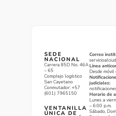
SEDE
Correo instit
NACIONAL
servicioalci
Carrera 85D No. 46A
Línea antico
– 65
Desde móvil o
Complejo logístico
Notificacion
San Cayetano
judiciales:
Conmutador: +57
notificacione
(601) 7965150
Horario de a
Lunes a viern
– 6:00 p.m.
VENTANILLA
Sábado, Dom
ÚNICA DE