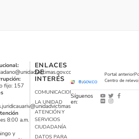
ENLACES
ucional:
DE
udadano@unidadvictimas.gov.co
Portal anterior
Po
INTERÉS
rrupción:
Centro de relevo
 fijo: 157
es
COMUNICACIONES
Síguenos
en:
LA UNIDAD
s.juridicauariv@unidadvictimas.gov.co
ATENCIÓN Y
tención
es 8:00 a.m.
SERVICIOS
CIUDADANÍA
ingo y
DATOS PARA