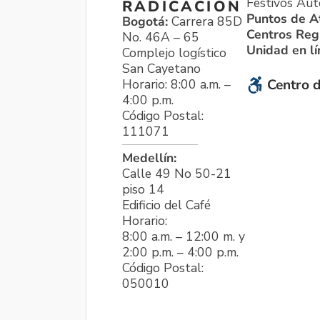
Festivos Aut
RADICACIÓN
Puntos de A
Bogotá:
Carrera 85D
Centros Reg
No. 46A – 65
Unidad en l
Complejo logístico
San Cayetano
Horario: 8:00 a.m. –
Centro d
4:00 p.m.
Código Postal:
111071
Medellín:
Calle 49 No 50-21
piso 14
Edificio del Café
Horario:
8:00 a.m. – 12:00 m. y
2:00 p.m. – 4:00 p.m.
Código Postal:
050010