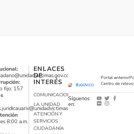
ENLACES
ucional:
DE
udadano@unidadvictimas.gov.co
Portal anterior
Po
INTERÉS
rrupción:
Centro de relevo
 fijo: 157
es
COMUNICACIONES
Síguenos
en:
LA UNIDAD
s.juridicauariv@unidadvictimas.gov.co
ATENCIÓN Y
tención
es 8:00 a.m.
SERVICIOS
CIUDADANÍA