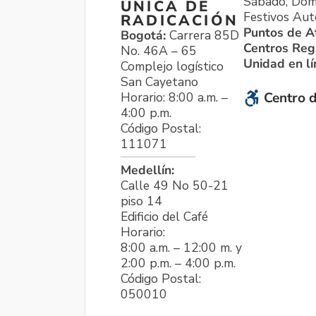
Sábado, Dom
ÚNICA DE
Festivos Aut
RADICACIÓN
Puntos de A
Bogotá:
Carrera 85D
Centros Reg
No. 46A – 65
Unidad en l
Complejo logístico
San Cayetano
Horario: 8:00 a.m. –
Centro d
4:00 p.m.
Código Postal:
111071
Medellín:
Calle 49 No 50-21
piso 14
Edificio del Café
Horario:
8:00 a.m. – 12:00 m. y
2:00 p.m. – 4:00 p.m.
Código Postal:
050010