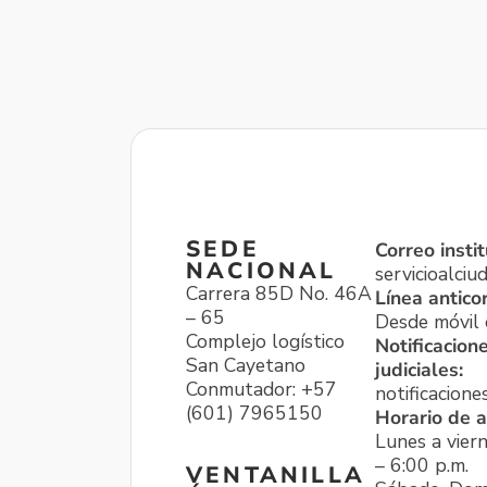
SEDE
Correo instit
NACIONAL
servicioalci
Carrera 85D No. 46A
Línea antico
– 65
Desde móvil o
Complejo logístico
Notificacion
San Cayetano
judiciales:
Conmutador: +57
notificacione
(601) 7965150
Horario de a
Lunes a viern
– 6:00 p.m.
VENTANILLA