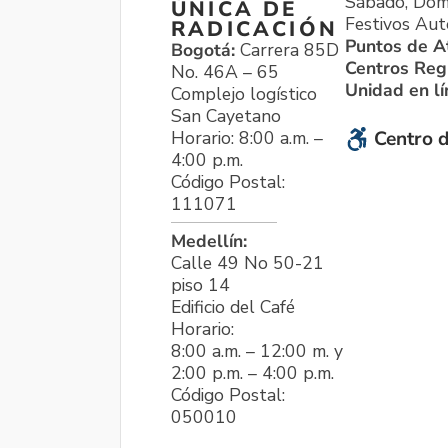
Sábado, Dom
ÚNICA DE
Festivos Aut
RADICACIÓN
Puntos de A
Bogotá:
Carrera 85D
Centros Reg
No. 46A – 65
Unidad en l
Complejo logístico
San Cayetano
Horario: 8:00 a.m. –
Centro d
4:00 p.m.
Código Postal:
111071
Medellín:
Calle 49 No 50-21
piso 14
Edificio del Café
Horario:
8:00 a.m. – 12:00 m. y
2:00 p.m. – 4:00 p.m.
Código Postal:
050010