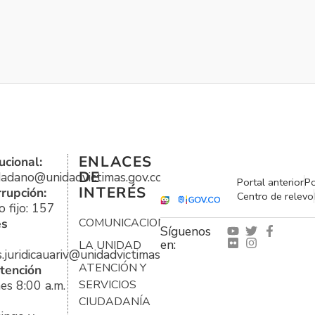
ENLACES
ucional:
DE
udadano@unidadvictimas.gov.co
Portal anterior
Po
INTERÉS
rrupción:
Centro de relevo
 fijo: 157
es
COMUNICACIONES
Síguenos
en:
LA UNIDAD
s.juridicauariv@unidadvictimas.gov.co
ATENCIÓN Y
tención
es 8:00 a.m.
SERVICIOS
CIUDADANÍA