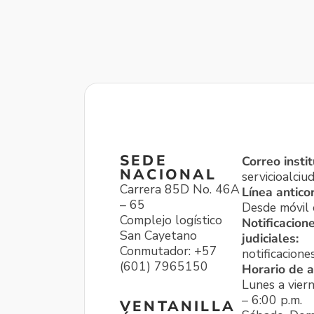
SEDE
Correo instit
NACIONAL
servicioalci
Carrera 85D No. 46A
Línea antico
– 65
Desde móvil o
Complejo logístico
Notificacion
San Cayetano
judiciales:
Conmutador: +57
notificacione
(601) 7965150
Horario de a
Lunes a viern
– 6:00 p.m.
VENTANILLA