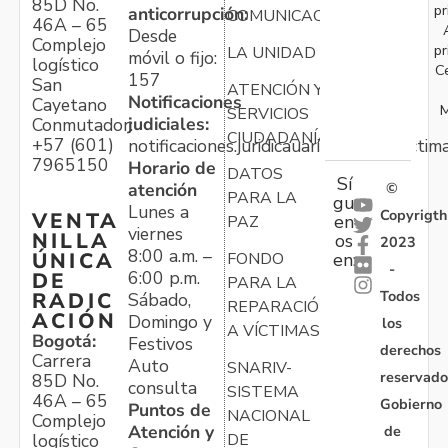
85D No.
pr
anticorrupción:
COMUNICACIONES
46A – 65
Desde
Complejo
pr
LA UNIDAD
móvil o fijo:
logístico
C
157
San
ATENCIÓN Y
Notificaciones
Cayetano
M
SERVICIOS
judiciales:
Conmutador:
CIUDADANÍA
+57 (601)
notificaciones.juridicauariv@unidadvictim
7965150
Horario de
DATOS
Sí
atención
©
PARA LA
gu
Lunes a
Copyrigth
VENTA
en
PAZ
viernes
NILLA
os
2023
8:00 a.m. –
ÚNICA
FONDO
en:
-
6:00 p.m.
DE
PARA LA
Todos
RADIC
Sábado,
REPARACIÓN
ACIÓN
Domingo y
los
A VÍCTIMAS
Bogotá:
Festivos
derechos
Carrera
Auto
SNARIV-
reservado
85D No.
consulta
SISTEMA
46A – 65
Gobierno
Puntos de
NACIONAL
Complejo
Atención y
de
logístico
DE