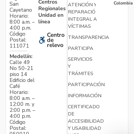
Centros
Colombia
San
ATENCIÓN Y
Regionales
Cayetano
REPARACIÓN
Unidad en
Horario:
INTEGRAL A
línea
8:00 a.m. –
VÍCTIMAS
4:00 p.m.
Código
Centro
TRANSPARENCIA
Postal:
de
relevo
111071
PARTICIPA
Medellín:
SERVICIOS
Calle 49
Y
No 50-21
TRÁMITES
piso 14
Edificio del
PARTICIPACIÓN
Café
Horario:
INFORMACIÓN
8:00 a.m. –
12:00 m. y
CERTIFICADO
2:00 p.m. –
DE
4:00 p.m.
ACCESIBILIDAD
Código
Postal:
Y USABILIDAD
050010