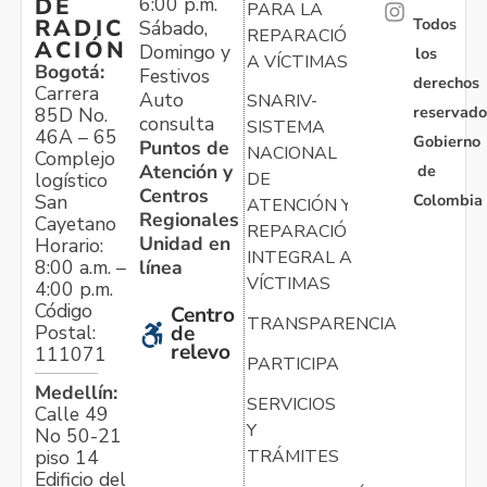
6:00 p.m.
DE
PARA LA
Todos
RADIC
Sábado,
REPARACIÓN
ACIÓN
Domingo y
los
A VÍCTIMAS
Bogotá:
Festivos
derechos
Carrera
Auto
SNARIV-
reservado
85D No.
consulta
SISTEMA
46A – 65
Gobierno
Puntos de
NACIONAL
Complejo
Atención y
de
logístico
DE
Centros
Colombia
San
ATENCIÓN Y
Regionales
Cayetano
REPARACIÓN
Unidad en
Horario:
INTEGRAL A
línea
8:00 a.m. –
VÍCTIMAS
4:00 p.m.
Código
Centro
TRANSPARENCIA
Postal:
de
relevo
111071
PARTICIPA
Medellín:
SERVICIOS
Calle 49
Y
No 50-21
TRÁMITES
piso 14
Edificio del