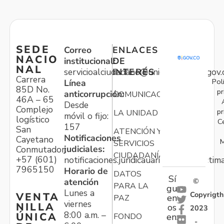
SEDE
Correo
ENLACES
NACIO
institucional:
DE
NAL
servicioalciudadano@unidadvictimas.gov.
INTERÉS
Carrera
Pol
Línea
85D No.
pr
anticorrupción:
COMUNICACIONES
46A – 65
Desde
Complejo
pr
LA UNIDAD
móvil o fijo:
logístico
C
157
San
ATENCIÓN Y
Notificaciones
Cayetano
M
SERVICIOS
judiciales:
Conmutador:
CIUDADANÍA
+57 (601)
notificaciones.juridicauariv@unidadvictim
7965150
Horario de
DATOS
Sí
atención
©
PARA LA
gu
Lunes a
Copyrigth
VENTA
en
PAZ
viernes
NILLA
os
2023
8:00 a.m. –
ÚNICA
FONDO
en:
-