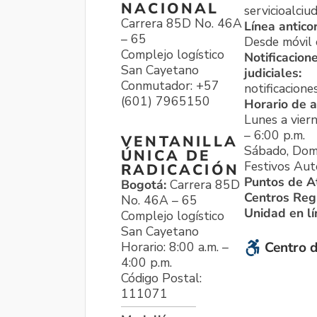
NACIONAL
servicioalci
Carrera 85D No. 46A
Línea antico
– 65
Desde móvil o
Complejo logístico
Notificacion
San Cayetano
judiciales:
Conmutador: +57
notificacione
(601) 7965150
Horario de a
Lunes a viern
– 6:00 p.m.
VENTANILLA
Sábado, Dom
ÚNICA DE
Festivos Aut
RADICACIÓN
Puntos de A
Bogotá:
Carrera 85D
Centros Reg
No. 46A – 65
Unidad en l
Complejo logístico
San Cayetano
Horario: 8:00 a.m. –
Centro d
4:00 p.m.
Código Postal:
111071