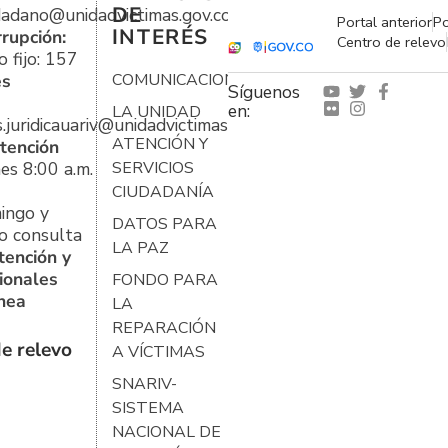
DE
udadano@unidadvictimas.gov.co
Portal anterior
Po
INTERÉS
rrupción:
Centro de relevo
 fijo: 157
es
COMUNICACIONES
Síguenos
en:
LA UNIDAD
s.juridicauariv@unidadvictimas.gov.co
ATENCIÓN Y
tención
es 8:00 a.m.
SERVICIOS
CIUDADANÍA
ingo y
DATOS PARA
o consulta
LA PAZ
tención y
ionales
FONDO PARA
ínea
LA
REPARACIÓN
e relevo
A VÍCTIMAS
SNARIV-
SISTEMA
NACIONAL DE