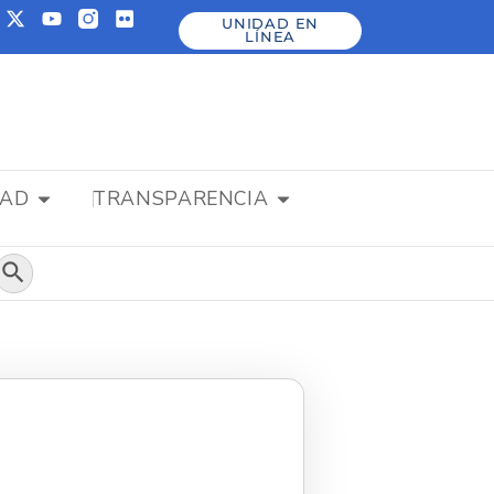
UNIDAD EN
LÍNEA
DAD
TRANSPARENCIA
Botón de búsqueda