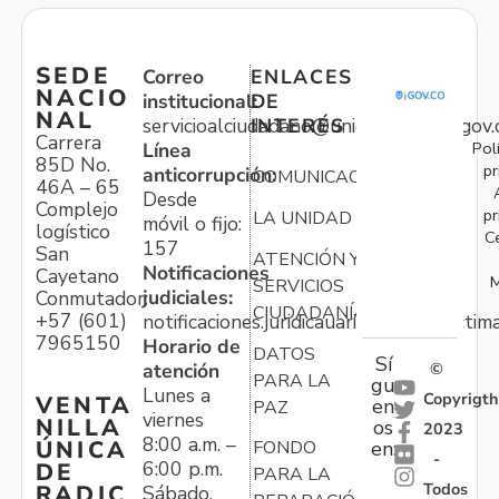
SEDE
Correo
ENLACES
NACIO
institucional:
DE
NAL
servicioalciudadano@unidadvictimas.gov.
INTERÉS
Carrera
Pol
Línea
85D No.
pr
anticorrupción:
COMUNICACIONES
46A – 65
Desde
Complejo
pr
LA UNIDAD
móvil o fijo:
logístico
C
157
San
ATENCIÓN Y
Notificaciones
Cayetano
M
SERVICIOS
judiciales:
Conmutador:
CIUDADANÍA
+57 (601)
notificaciones.juridicauariv@unidadvictim
7965150
Horario de
DATOS
Sí
atención
©
PARA LA
gu
Lunes a
Copyrigth
VENTA
en
PAZ
viernes
NILLA
os
2023
8:00 a.m. –
ÚNICA
FONDO
en:
-
6:00 p.m.
DE
PARA LA
Todos
RADIC
Sábado,