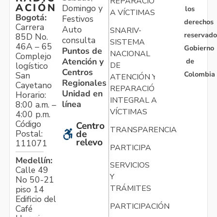
REPARACIÓN
ACIÓN
Domingo y
los
A VÍCTIMAS
Bogotá:
Festivos
derechos
Carrera
Auto
SNARIV-
reservado
85D No.
consulta
SISTEMA
46A – 65
Gobierno
Puntos de
NACIONAL
Complejo
Atención y
de
logístico
DE
Centros
Colombia
San
ATENCIÓN Y
Regionales
Cayetano
REPARACIÓN
Unidad en
Horario:
INTEGRAL A
línea
8:00 a.m. –
VÍCTIMAS
4:00 p.m.
Código
Centro
TRANSPARENCIA
Postal:
de
relevo
111071
PARTICIPA
Medellín:
SERVICIOS
Calle 49
Y
No 50-21
TRÁMITES
piso 14
Edificio del
PARTICIPACIÓN
Café